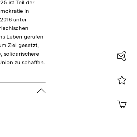
5 ist Teil der
mokratie in
2016 unter
iechischen
ins Leben gerufen
m Ziel gesetzt,
, solidarischere
nion zu schaffen.
Konta
0
zuklappen
Merklist
ansehen
0
Artik
im
Shop-
Warenko
ansehen