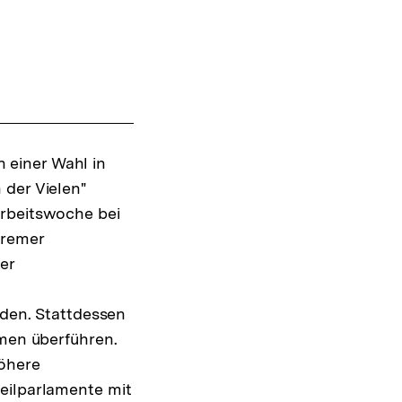
 einer Wahl in
 der Vielen"
Arbeitswoche bei
Bremer
er
en. Stattdessen
emen überführen.
öhere
eilparlamente mit