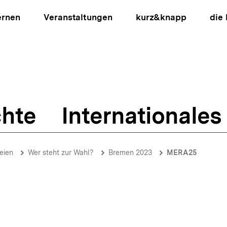
ernen
Veranstaltungen
kurz&knapp
die
hte
Internationales
ion
eien
Wer steht zur Wahl?
Bremen 2023
MERA25