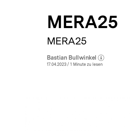
a
t
MERA25
i
o
n
MERA25
Bastian Bullwinkel
(Mehr zum Autor)
öffnen
17.04.2023
/ 1 Minute zu lesen