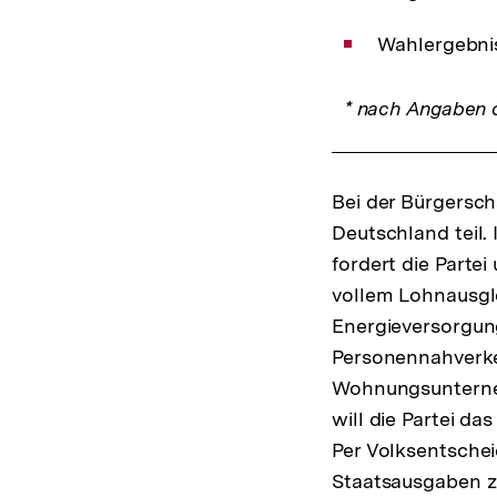
Wahlergebnis
* nach Angaben d
Bei der Bürgersc
Deutschland teil.
fordert die Parte
vollem Lohnausgle
Energieversorgung
Personennahverke
Wohnungsunterne
will die Partei d
Per Volksentsche
Staatsausgaben zu