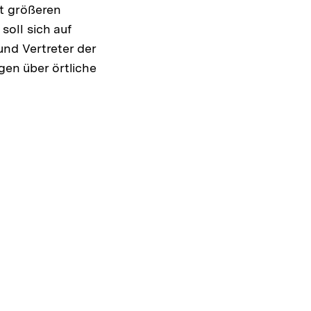
it größeren
oll sich auf
nd Vertreter der
gen über örtliche