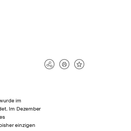
Artikel
Teilen
Inhalt
drucken
Optionen
merken
anzeigen
wurde im
det. Im Dezember
es
isher einzigen