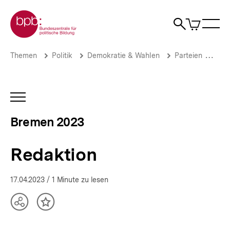
Direkt
Zur Startseite der bpb
zum
0
Artikel
Sho
Seiteninhalt
im
Naviga
Suche
springen
War
öffne
öffnen
öff
Pfadnavigation
Redaktion
Brotkrümelnavigation
Themen
Politik
Demokratie & Wahlen
Parteien
Wer
|
Bürgerschaftswahl
Bremen
2023
INHALTSNAVIGATION
|
ÖFFNEN
bpb.de
Bremen 2023
Redaktion
17.04.2023
/ 1 Minute zu lesen
Teilen
Inhalt
Optionen
merken
anzeigen