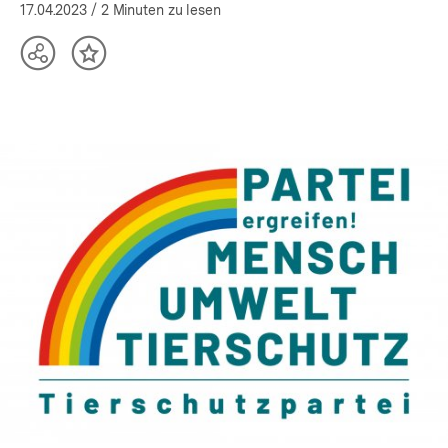
(Mehr zum Autor)
öffnen
17.04.2023
/ 2 Minuten zu lesen
Teilen
Inhalt
Optionen
merken
anzeigen
In
Lightbox
öffnen