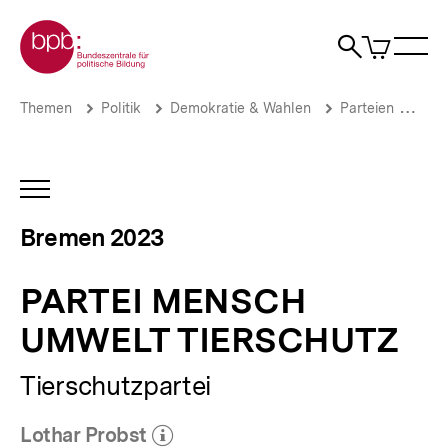
Direkt
Zur Startseite der bpb
zum
0
Artikel
Sho
Seiteninhalt
im
Naviga
Suche
springen
War
öffne
öffnen
öff
Pfadnavigation
PARTEI
Brotkrümelnavigation
Themen
Politik
Demokratie & Wahlen
Parteien
Wer
MENSCH
UMWELT
TIERSCHUTZ
|
INHALTSNAVIGATION
Bürgerschaftswahl
ÖFFNEN
Bremen
Bremen 2023
2023
|
bpb.de
PARTEI MENSCH
UMWELT TIERSCHUTZ
Tierschutzpartei
Lothar Probst