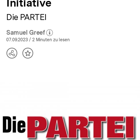
Initiative
Die PARTEI
Samuel Greef
(Mehr zum Autor)
öffnen
07.09.2023
/ 2 Minuten zu lesen
Teilen
Inhalt
Optionen
merken
anzeigen
In
Lightbox