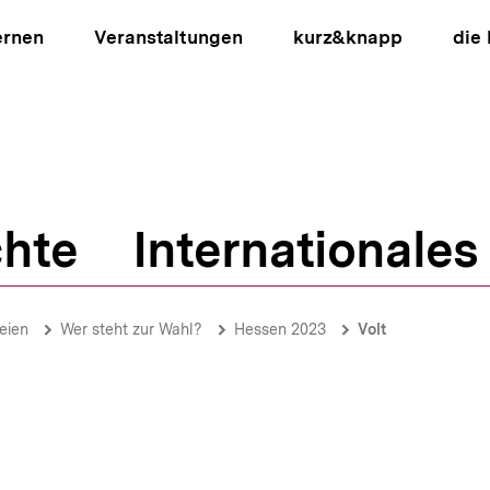
ernen
Veranstaltungen
kurz&knapp
die
hte
Internationales
ion
eien
Wer steht zur Wahl?
Hessen 2023
Volt