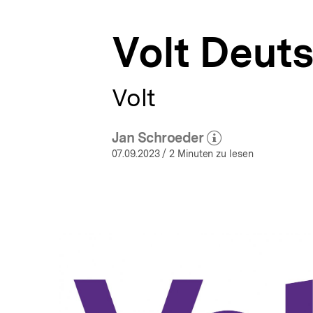
a
t
Volt Deut
i
o
n
Volt
Jan Schroeder
(Mehr zum Autor)
öffnen
07.09.2023
/ 2 Minuten zu lesen