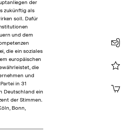
ptanliegen der
s zukünftig als
rken soll. Dafür
Institutionen
euern und dem
Kompetenzen
i, die ein soziales
Konta
nem europäischen
0
währleistet, die
Merklist
ternehmen und
ansehen
artei in 31
0
Artik
im
in Deutschland ein
Shop-
zent der Stimmen.
Warenko
Köln, Bonn,
ansehen