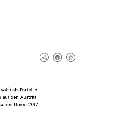
Artikel
Teilen
Inhalt
drucken
Optionen
merken
anzeigen
Volt) als Partei in
 auf den Austritt
ischen Union 2017