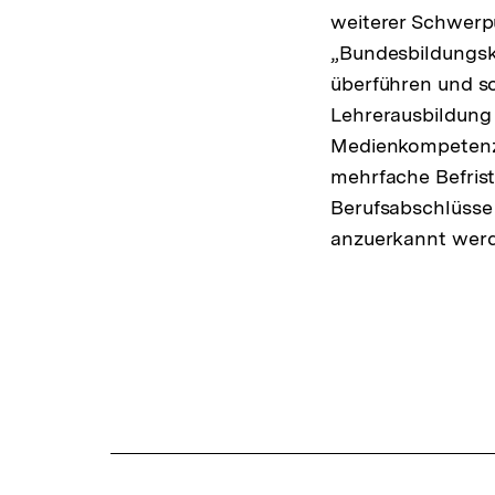
weiterer Schwerpun
„Bundesbildungsko
überführen und so
Lehrerausbildung
Medienkompetenz i
mehrfache Befrist
Berufsabschlüsse
anzuerkannt wer
Fussnoten