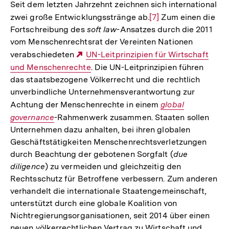
der
Seit dem letzten Jahrzehnt zeichnen sich international
Fußnote
zwei große Entwicklungsstränge ab.
Zur
[7]
Zum einen die
Fortschreibung des
soft law
-Ansatzes durch die 2011
Auflösung
vom Menschenrechtsrat der Vereinten Nationen
der
verabschiedeten
Externer
UN-Leitprinzipien für Wirtschaft
Fußnote
und Menschenrechte
Link:
. Die UN-Leitprinzipien führen
das staatsbezogene Völkerrecht und die rechtlich
unverbindliche Unternehmensverantwortung zur
Achtung der Menschenrechte in einem
Interner
global
governance
-Rahmenwerk zusammen. Staaten sollen
Link:
Unternehmen dazu anhalten, bei ihren globalen
Geschäftstätigkeiten Menschenrechtsverletzungen
durch Beachtung der gebotenen Sorgfalt (
due
diligence
) zu vermeiden und gleichzeitig den
Rechtsschutz für Betroffene verbessern. Zum anderen
verhandelt die internationale Staatengemeinschaft,
unterstützt durch eine globale Koalition von
Nichtregierungsorganisationen, seit 2014 über einen
neuen völkerrechtlichen Vertrag zu Wirtschaft und