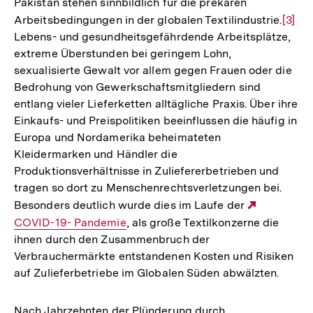
Pakistan stehen sinnbildlich für die prekären
Arbeitsbedingungen in der globalen Textilindustrie.
Zur
[3]
Lebens- und gesundheitsgefährdende Arbeitsplätze,
Auflö
extreme Überstunden bei geringem Lohn,
der
sexualisierte Gewalt vor allem gegen Frauen oder die
Fußno
Bedrohung von Gewerkschaftsmitgliedern sind
entlang vieler Lieferketten alltägliche Praxis. Über ihre
Einkaufs- und Preispolitiken beeinflussen die häufig in
Europa und Nordamerika beheimateten
Kleidermarken und Händler die
Produktionsverhältnisse in Zuliefererbetrieben und
tragen so dort zu Menschenrechtsverletzungen bei.
Besonders deutlich wurde dies im Laufe der
Externer
COVID-19- Pandemie
, als große Textilkonzerne die
Link:
ihnen durch den Zusammenbruch der
Verbrauchermärkte entstandenen Kosten und Risiken
auf Zulieferbetriebe im Globalen Süden abwälzten.
Nach Jahrzehnten der Plünderung durch