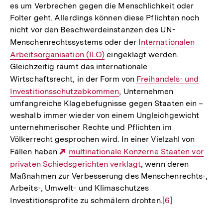
es um Verbrechen gegen die Menschlichkeit oder
Folter geht. Allerdings können diese Pflichten noch
nicht vor den Beschwerdeinstanzen des UN-
Menschenrechtssystems oder der
Interner
Internationalen
Arbeitsorganisation (ILO)
eingeklagt werden.
Link:
Gleichzeitig räumt das internationale
Wirtschaftsrecht, in der Form von
Interner
Freihandels- und
Investitionsschutzabkommen
, Unternehmen
Link:
umfangreiche Klagebefugnisse gegen Staaten ein –
weshalb immer wieder von einem Ungleichgewicht
unternehmerischer Rechte und Pflichten im
Völkerrecht gesprochen wird. In einer Vielzahl von
Fällen haben
Externer
multinationale Konzerne Staaten vor
privaten Schiedsgerichten verklagt
Link:
, wenn deren
Maßnahmen zur Verbesserung des Menschenrechts-,
Arbeits-, Umwelt- und Klimaschutzes
Investitionsprofite zu schmälern drohten.
Zur
[6]
Auflösung