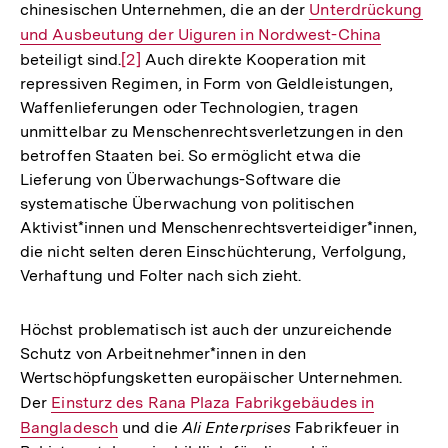
chinesischen Unternehmen, die an der
Interner
Unterdrückung
und Ausbeutung der Uiguren in Nordwest-China
Link:
beteiligt sind.
Zur
[2]
Auch direkte Kooperation mit
repressiven Regimen, in Form von Geldleistungen,
Auflösung
Waffenlieferungen oder Technologien, tragen
der
unmittelbar zu Menschenrechtsverletzungen in den
Fußnote
betroffen Staaten bei. So ermöglicht etwa die
Lieferung von Überwachungs-Software die
systematische Überwachung von politischen
Aktivist*innen und Menschenrechtsverteidiger*innen,
die nicht selten deren Einschüchterung, Verfolgung,
Verhaftung und Folter nach sich zieht.
Höchst problematisch ist auch der unzureichende
Schutz von Arbeitnehmer*innen in den
Wertschöpfungsketten europäischer Unternehmen.
Der
Interner
Einsturz des Rana Plaza Fabrikgebäudes in
Bangladesch
Link:
und die
Ali Enterprises
Fabrikfeuer in