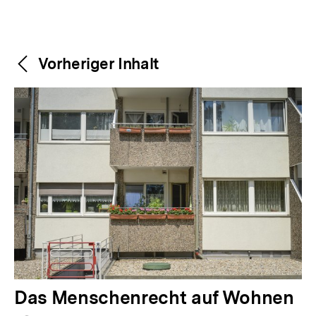
Weitere
Content-
Vorheriger Inhalt
Navigation
Inhalte
V
Das Menschenrecht auf Wohnen