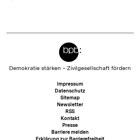
c
merken
:
h
s
t
e
Meta-
r
Links
I
n
Zur
Demokratie stärken –
Zivilgesellschaft fördern
Startseite
h
der
Meta-
Impressum
a
bpb
Navigation
Datenschutz
l
Sitemap
Newsletter
t
RSS
:
Kontakt
Presse
Barriere melden
Erklärung zur Barrierefreiheit