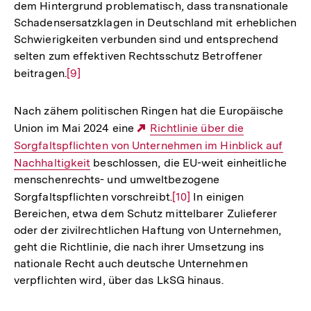
dem Hintergrund problematisch, dass transnationale
Schadensersatzklagen in Deutschland mit erheblichen
Schwierigkeiten verbunden sind und entsprechend
selten zum effektiven Rechtsschutz Betroffener
beitragen.
Zur
[9]
Auflösung
der
Nach zähem politischen Ringen hat die Europäische
Fußnote
Union im Mai 2024 eine
Externer
Richtlinie über die
Sorgfaltspflichten von Unternehmen im Hinblick auf
Link:
Nachhaltigkeit
beschlossen, die EU-weit einheitliche
menschenrechts- und umweltbezogene
Sorgfaltspflichten vorschreibt.
Zur
[10]
In einigen
Bereichen, etwa dem Schutz mittelbarer Zulieferer
Auflösung
oder der zivilrechtlichen Haftung von Unternehmen,
der
geht die Richtlinie, die nach ihrer Umsetzung ins
Fußnote
nationale Recht auch deutsche Unternehmen
verpflichten wird, über das LkSG hinaus.