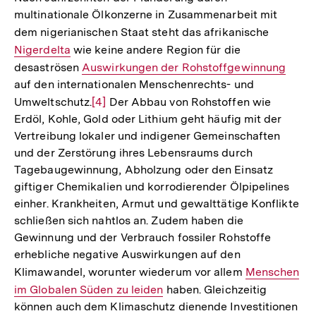
multinationale Ölkonzerne in Zusammenarbeit mit
dem nigerianischen Staat steht das afrikanische
Interner
Nigerdelta
wie keine andere Region für die
Link:
desaströsen
Interner
Auswirkungen der Rohstoffgewinnung
auf den internationalen Menschenrechts- und
Link:
Umweltschutz.
Zur
[4]
Der Abbau von Rohstoffen wie
Erdöl, Kohle, Gold oder Lithium geht häufig mit der
Auflösung
Vertreibung lokaler und indigener Gemeinschaften
der
und der Zerstörung ihres Lebensraums durch
Fußnote
Tagebaugewinnung, Abholzung oder den Einsatz
giftiger Chemikalien und korrodierender Ölpipelines
einher. Krankheiten, Armut und gewalttätige Konflikte
schließen sich nahtlos an. Zudem haben die
Gewinnung und der Verbrauch fossiler Rohstoffe
erhebliche negative Auswirkungen auf den
Klimawandel, worunter wiederum vor allem
Interner
Menschen
im Globalen Süden zu leiden
haben. Gleichzeitig
Link:
können auch dem Klimaschutz dienende Investitionen