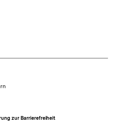
ern
rung zur Barrierefreiheit
Auf