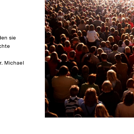
halt
erken
en sie
chte
. Michael