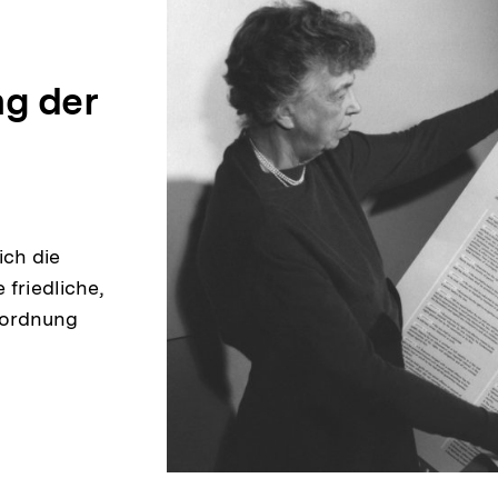
r
ng der
t
ken
ich die
 friedliche,
tordnung