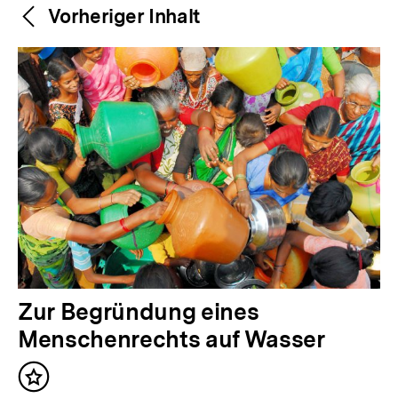
Weitere
Content-
Vorheriger Inhalt
Navigation
Inhalte
V
Zur Begründung eines
o
Menschenrechts auf Wasser
r
Inhalt
h