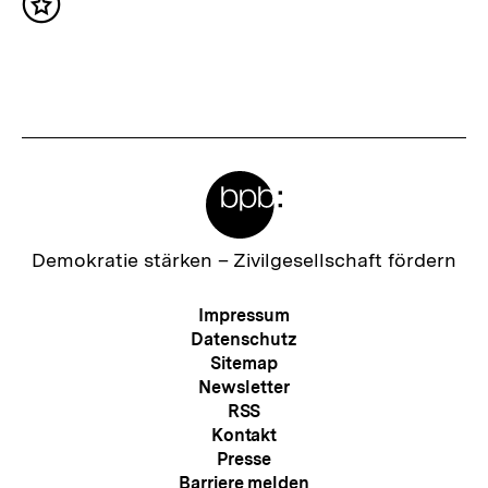
Inhalt
s
merken
t
e
r
I
Meta-
n
Links
h
a
Zur
Demokratie stärken –
Zivilgesellschaft fördern
Startseite
l
der
Meta-
Impressum
t
bpb
Navigation
Datenschutz
:
Sitemap
Newsletter
RSS
Kontakt
Presse
Barriere melden