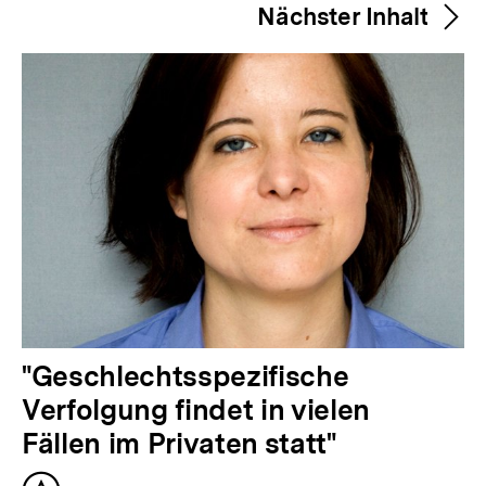
merken
Nächster Inhalt
e
r
i
g
e
r
I
n
h
a
l
N
"Geschlechtsspezifische
t
ä
Verfolgung findet in vielen
:
c
Fällen im Privaten statt"
h