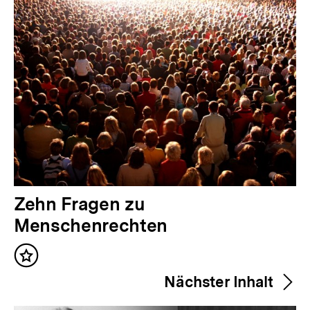
Inhalte
V
Zehn Fragen zu
o
Menschenrechten
r
Inhalt
h
merken
Nächster Inhalt
e