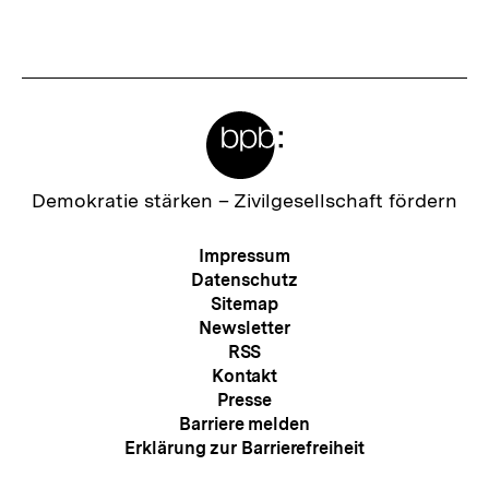
e
r
I
Meta-
n
Links
h
a
Zur
Demokratie stärken –
Zivilgesellschaft fördern
Startseite
l
der
Meta-
Impressum
t
bpb
Navigation
Datenschutz
:
Sitemap
Newsletter
RSS
Kontakt
Presse
Barriere melden
Erklärung zur Barrierefreiheit