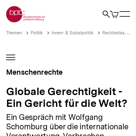
Direkt
Zur Startseite der bpb
zum
0
Artikel
Sho
Seiteninhalt
im
Naviga
Suche
springen
War
öffne
öffnen
öff
Pfadnavigation
Globale
Brotkrümelnavigation
Themen
Politik
Innen- & Sozialpolitik
Rechtsstaat & Justiz
Gerechtigkeit
-
Ein
Gericht
INHALTSNAVIGATION
für
ÖFFNEN
die
Menschenrechte
Welt?
|
Menschenrechte
Globale Gerechtigkeit -
|
bpb.de
Ein Gericht für die Welt?
Ein Gespräch mit Wolfgang
Schomburg über die internationale
Verantwortung, Verbrechen