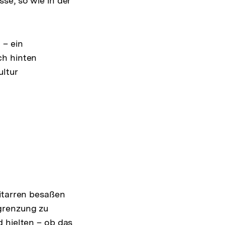
se, so wie in der
 – ein
ch hinten
ltur
Gitarren besaßen
grenzung zu
 hielten – ob das