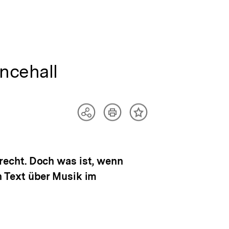
ncehall
Artikel
Teilen
Inhalt
drucken
Optionen
merken
anzeigen
echt. Doch was ist, wenn
 Text über Musik im