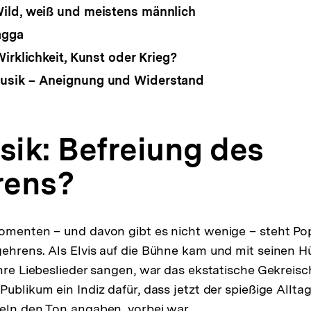
ild, weiß und meistens männlich
agga
irklichkeit, Kunst oder Krieg?
sik – Aneignung und Widerstand
ik: Befreiung des
rens?
omenten – und davon gibt es nicht wenige – steht Popk
ehrens. Als Elvis auf die Bühne kam und mit seinen H
ihre Liebeslieder sangen, war das ekstatische Gekreisc
ublikum ein Indiz dafür, dass jetzt der spießige Alltag
eln den Ton angaben, vorbei war.