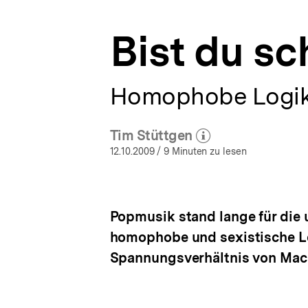
a
t
Bist du s
i
o
n
Homophobe Logike
Tim Stüttgen
(Mehr zum Autor)
öffnen
12.10.2009
/ 9 Minuten zu lesen
Popmusik stand lange für die
homophobe und sexistische Lo
Spannungsverhältnis von Mac