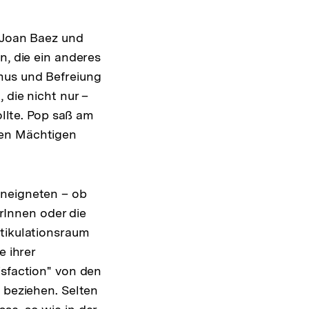
, Joan Baez und
n, die ein anderes
mus und Befreiung
 die nicht nur –
ollte. Pop saß am
den Mächtigen
aneigneten – ob
Innen oder die
rtikulationsraum
e ihrer
isfaction" von den
 beziehen. Selten