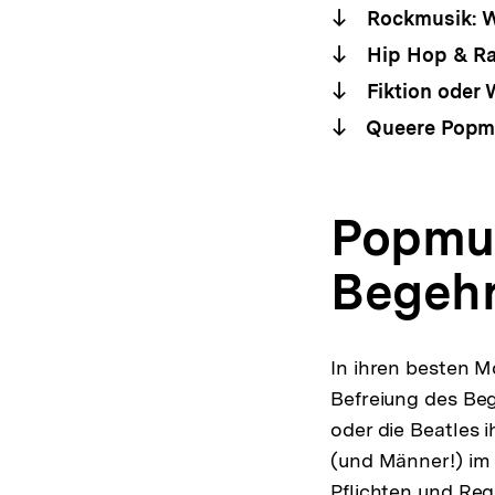
Rockmusik: W
Hip Hop & R
Fiktion oder W
Queere Popmu
Popmus
Begeh
In ihren besten M
Befreiung des Beg
oder die Beatles 
(und Männer!) im P
Pflichten und Reg