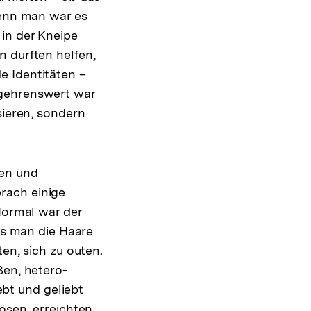
denn man war es
 in der Kneipe
n durften helfen,
e Identitäten –
egehrenswert war
sieren, sondern
ben und
rach einige
Normal war der
ass man die Haare
en, sich zu outen.
ßen, hetero-
bt und geliebt
ösen, erreichten