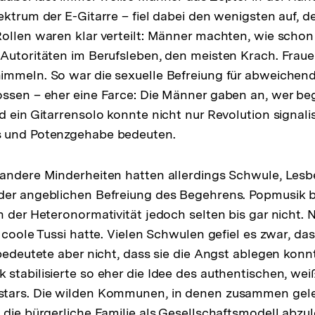
ektrum der E-Gitarre – fiel dabei den wenigsten auf, 
ollen waren klar verteilt: Männer machten, wie schon
Autoritäten im Berufsleben, den meisten Krach. Fraue
mmeln. So war die sexuelle Befreiung für abweichend
ossen – eher eine Farce: Die Männer gaben an, wer b
d ein Gitarrensolo konnte nicht nur Revolution signali
 und Potenzgehabe bedeuten.
 andere Minderheiten hatten allerdings Schwule, Les
der angeblichen Befreiung des Begehrens. Popmusik b
n der Heteronormativität jedoch selten bis gar nicht. 
e coole Tussi hatte. Vielen Schwulen gefiel es zwar, d
 bedeutete aber nicht, dass sie die Angst ablegen konnt
stabilisierte so eher die Idee des authentischen, wei
tars. Die wilden Kommunen, in denen zusammen gele
 die bürgerliche Familie als Gesellschaftsmodell abzul