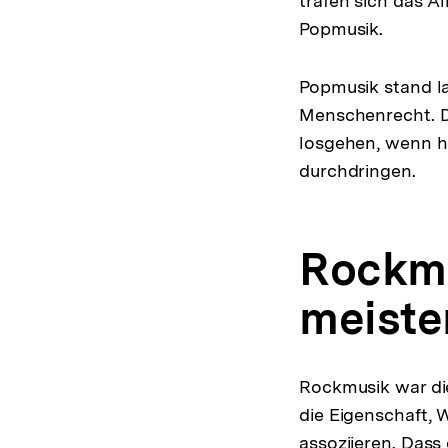
trafen sich das A
Popmusik.
Popmusik stand la
Menschenrecht. Do
losgehen, wenn h
durchdringen.
Rockmu
meiste
Rockmusik war die
die Eigenschaft,
assoziieren. Dass