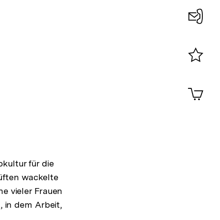
Konta
0
Merklist
ansehen
0
Artik
im
Shop-
Warenko
ansehen
ultur für die
üften wackelte
he vieler Frauen
, in dem Arbeit,