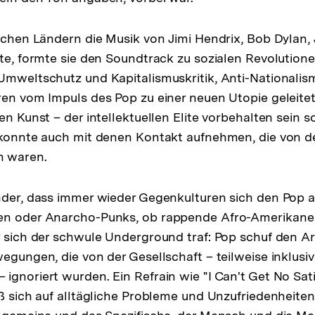
eichen Ländern die Musik von Jimi Hendrix, Bob Dylan
nte, formte sie den Soundtrack zu sozialen Revolutione
Umweltschutz und Kapitalismuskritik, Anti-Nationalis
ren vom Impuls des Pop zu einer neuen Utopie geleitet,
en Kunst – der intellektuellen Elite vorbehalten sein s
d konnte auch mit denen Kontakt aufnehmen, die von 
n waren.
nder, dass immer wieder Gegenkulturen sich den Pop 
en oder Anarcho-Punks, ob rappende Afro-Amerikaner
r sich der schwule Underground traf: Pop schuf den A
egungen, die von der Gesellschaft – teilweise inklusiv
ignoriert wurden. Ein Refrain wie "I Can't Get No Sat
eß sich auf alltägliche Probleme und Unzufriedenheiten