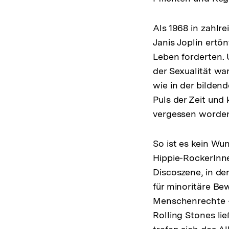
Als 1968 in zahlr
Janis Joplin ertö
Leben forderten. 
der Sexualität wa
wie in der bildend
Puls der Zeit un
vergessen worde
So ist es kein Wu
Hippie-RockerInn
Discoszene, in de
für minoritäre Bew
Menschenrechte – 
Rolling Stones li