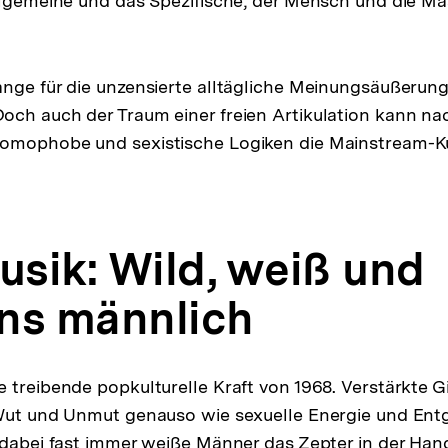
llgemeine und das Spezifische, der Mensch und die Mas
nge für die unzensierte alltägliche Meinungsäußerung
ch auch der Traum einer freien Artikulation kann na
omophobe und sexistische Logiken die Mainstream-Ku
sik: Wild, weiß und
ns männlich
 treibende popkulturelle Kraft von 1968. Verstärkte 
 Wut und Unmut genauso wie sexuelle Energie und Ent
 dabei fast immer weiße Männer das Zepter in der Hand