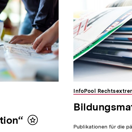
InfoPool Rechtsextr
Bildungsmat
tion“
Inhalt
Publikationen für die p
merken