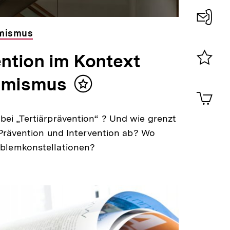
emismus
Konta
0
ention im Kontext
Merklist
emismus
ansehen
Inhalt
0
Artik
merken
im
Shop-
bei „Tertiärprävention“ ? Und wie grenzt
Warenko
r Prävention und Intervention ab? Wo
ansehen
oblemkonstellationen?