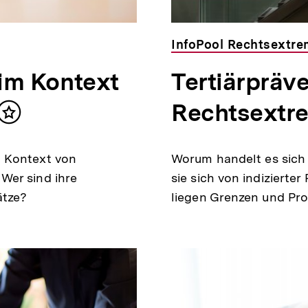
InfoPool Rechtsextr
im Kontext
Tertiärpräv
Rechtsextr
Inhalt
merken
m Kontext von
Worum handelt es sich 
Wer sind ihre
sie sich von indizierte
ätze?
liegen Grenzen und Pr