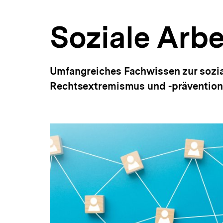
a
t
Soziale Arbe
i
o
n
Umfangreiches Fachwissen zur sozia
Rechtsextremismus und -prävention