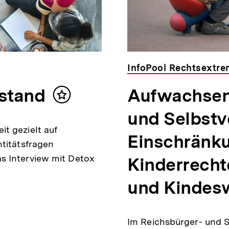
InfoPool Rechtsextr
rstand
Aufwachsen
Inhalt
merken
und Selbstv
t gezielt auf
Einschränk
ntitätsfragen
s Interview mit Detox
Kinderrechte
und Kindes
Im Reichsbürger- und 