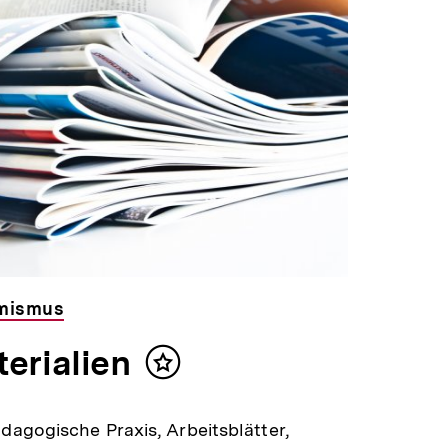
emismus
erialien
Inhalt
merken
ädagogische Praxis, Arbeitsblätter,