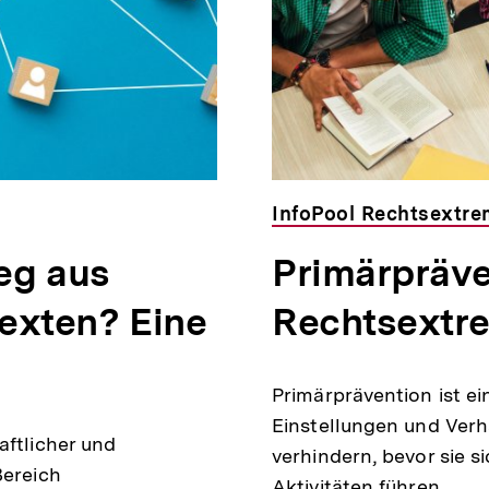
InfoPool Rechtsextr
ieg aus
Primärpräve
exten? Eine
Rechtsextr
Primärprävention ist e
Einstellungen und Verh
aftlicher und
verhindern, bevor sie s
Bereich
Aktivitäten führen.