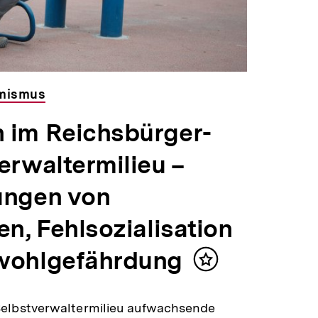
emismus
 im Reichsbürger-
erwaltermilieu –
ungen von
n, Fehlsozialisation
wohlgefährdung
Inhalt
merken
Selbstverwaltermilieu aufwachsende