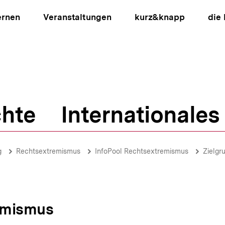
ernen
Veranstaltungen
kurz&knapp
die
hte
Internationales
ion
g
Rechtsextremismus
InfoPool Rechtsextremismus
Zielgr
emismus