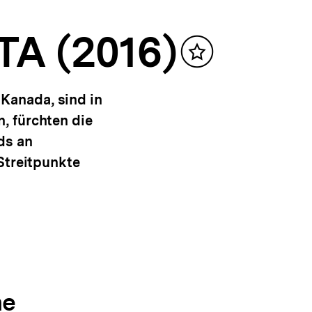
TA (2016)
Inhalt
merken
Kanada, sind in
, fürchten die
ds an
Streitpunkte
he