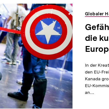
Globaler H
Gefäh
die ku
Europ
In der Krea
den EU-Fre
Kanada gro
EU-Kommiss
an…