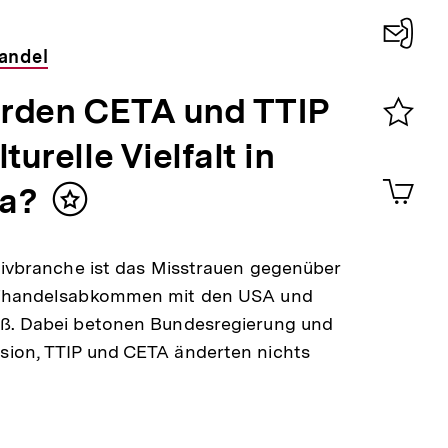
andel
Konta
0
rden CETA und TTIP
lturelle Vielfalt in
Merklist
ansehen
0
Artik
a?
im
Inhalt
Shop-
merken
Warenko
ansehen
tivbranche ist das Misstrauen gegenüber
ihandelsabkommen mit den USA und
ß. Dabei betonen Bundesregierung und
ion, TTIP und CETA änderten nichts