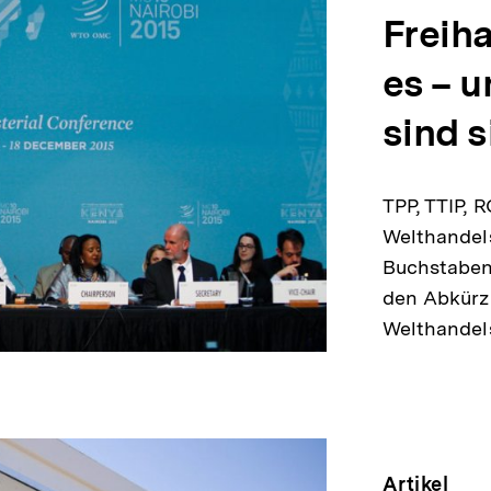
Freih
es – u
sind s
TPP, TTIP, 
Welthandel
Buchstabenf
den Abkürz
Welthande
Artikel