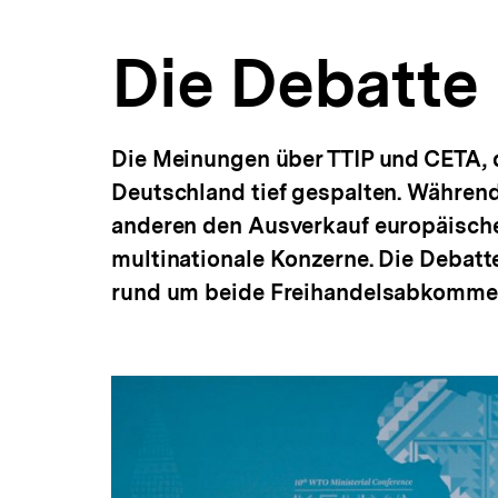
Handel
a
|
t
bpb.de
Die Debatte
i
o
n
Die Meinungen über TTIP und CETA,
Deutschland tief gespalten. Währen
anderen den Ausverkauf europäische
multinationale Konzerne. Die Debatt
rund um beide Freihandelsabkomme