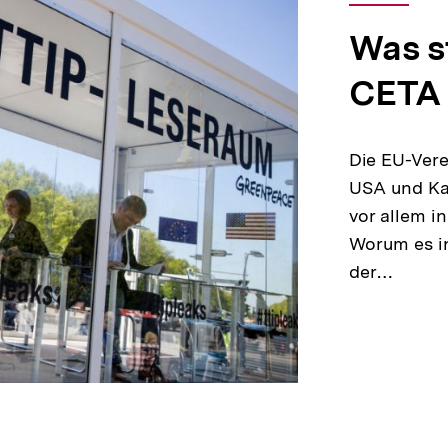
Was s
CETA 
Die EU-Ver
USA und Kan
vor allem i
Worum es i
der…