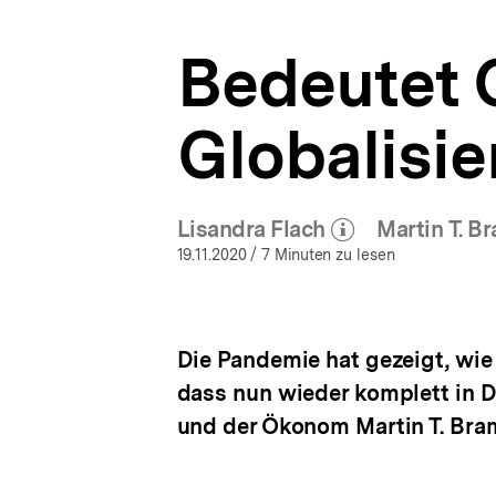
|
a
bpb.de
t
Bedeutet 
i
o
n
Globalisi
Lisandra Flach
Martin T. B
(Mehr zum Autor)
(M
öffnen
19.11.2020
/ 7 Minuten zu lesen
Die Pandemie hat gezeigt, wie 
dass nun wieder komplett in 
und der Ökonom Martin T. Bram