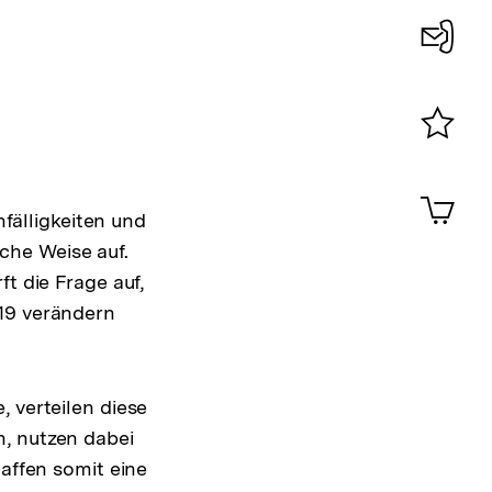
Konta
0
Merklist
ansehen
0
Artik
im
nfälligkeiten und
Shop-
che Weise auf.
Warenko
t die Frage auf,
ansehen
-19 verändern
 verteilen diese
n, nutzen dabei
haffen somit eine