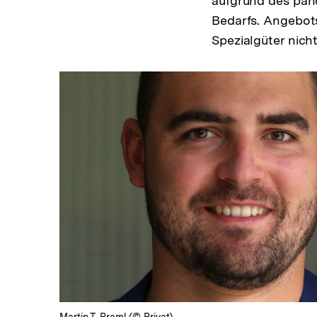
aufgrund des pan
Bedarfs. Angebots
Spezialgüter nich
In
Lightbox
öffnen