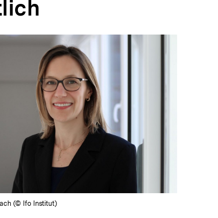
lich
In
Lightbox
öffnen
ach (© Ifo Institut)