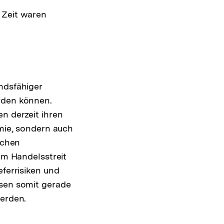
 Zeit waren
ndsfähiger
rden können.
n derzeit ihren
mie, sondern auch
schen
im Handelsstreit
ferrisiken und
sen somit gerade
erden.