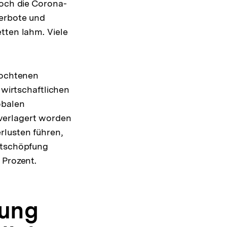
Doch die Corona-
verbote und
tten lahm. Viele
lochtenen
 wirtschaftlichen
obalen
verlagert worden
rlusten führen,
rtschöpfung
 Prozent.
rung