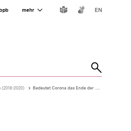
Inhalte
Inhalte
Inhalte
 bpb
mehr
ein oder ausklappen
in
in
in
leichter
Gebärdenspr
Englisch
Sprache
Suche
öffnen
n (2018-2020)
Bedeutet Corona das Ende der Globalisierung?