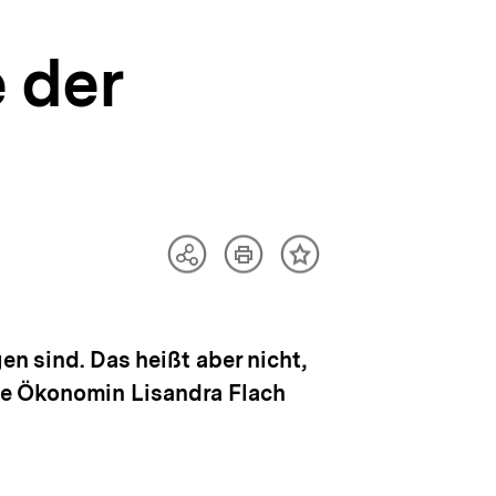
 der
Artikel
Teilen
Inhalt
drucken
Optionen
merken
anzeigen
en sind. Das heißt aber nicht,
ie Ökonomin Lisandra Flach