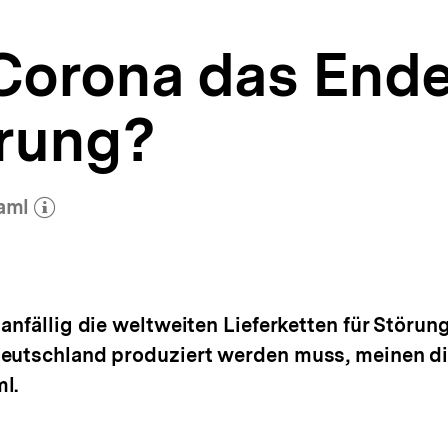
Corona das Ende
erung?
raml
ehr zum Autor)
öffnen
anfällig die weltweiten Lieferketten für Störung
Deutschland produziert werden muss, meinen d
l.