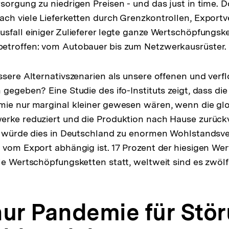
sorgung zu niedrigen Preisen - und das just in time. 
ch viele Lieferketten durch Grenzkontrollen, Export
sfall einiger Zulieferer legte ganze Wertschöpfungske
etroffen: vom Autobauer bis zum Netzwerkausrüster.
ssere Alternativszenarien als unsere offenen und verf
gegeben? Eine Studie des ifo-Instituts zeigt, dass die
mie nur marginal kleiner gewesen wären, wenn die gl
erke reduziert und die Produktion nach Hause zurück
g würde dies in Deutschland zu enormen Wohlstandsve
 vom Export abhängig ist. 17 Prozent der hiesigen We
le Wertschöpfungsketten statt, weltweit sind es zwölf
nur Pandemie für Stö