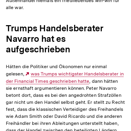
Außenhandel niemals ein friedliebendes
win-win
für
alle war.
Trumps Handelsberater
Navarro hat es
aufgeschrieben
Hätten die Politiker und Ökonomen nur einmal
gelesen,
Externer
was Trumps wichtigster Handelsberater in
der Financial Times geschrieben hatte
Link:
, dann hätten
sie ernsthaft argumentieren können. Peter Navarro
betont dort, dass es bei den angedrohten Strafzöllen
gar nicht um den Handel selbst geht. Er stellt zu Recht
fest, dass die klassischen Verteidiger des Freihandels
wie Adam Smith oder David Ricardo und die anderen
Freihändler bei ihren Ableitungen unterstellt haben,
dass der Handel zwischen den beteiligten Ländern