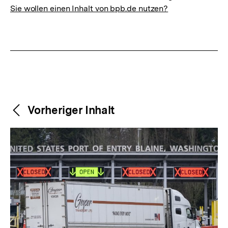
Sie wollen einen Inhalt von bpb.de nutzen?
Weitere
Content-
Vorheriger Inhalt
Navigation
Inhalte