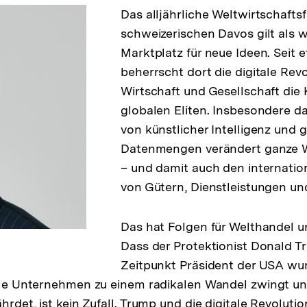
Das alljährliche Weltwirtschafts
schweizerischen Davos gilt als w
Marktplatz für neue Ideen. Seit 
beherrscht dort die digitale Revo
Wirtschaft und Gesellschaft die 
globalen Eliten. Insbesondere 
von künstlicher Intelligenz und 
Datenmengen verändert ganze W
– und damit auch den internati
von Gütern, Dienstleistungen un
Das hat Folgen für Welthandel u
Dass der Protektionist Donald 
Zeitpunkt Präsident der USA wur
iele Unternehmen zu einem radikalen Wandel zwingt un
hrdet, ist kein Zufall. Trump und die digitale Revoluti