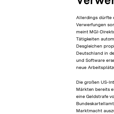
Verwer
Allerdings dürfte 
Verwerfungen sorg
meint MGI-Direktor
Tätigkeiten autom
Desgleichen proph
Deutschland in d
und Software erse
neue Arbeitsplätz
Die großen US-In
Märkten bereits e
eine Geldstrafe v
Bundeskartellamt
Marktmacht auszu