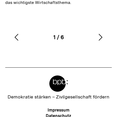
das wichtigste Wirtschaftsthema.
1
/
6
Vorherigen
Nächs
Karussellinhalt
von
Inhalt
Inhalt
anzeigen
anzei
Meta-
Links
Zur
Demokratie stärken –
Zivilgesellschaft fördern
Startseite
der
Meta-
Impressum
bpb
Navigation
Datenschutz