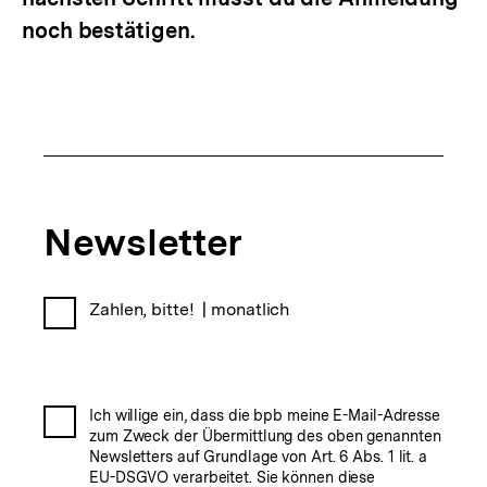
noch bestätigen.
Newsletter-
Newsletter
Abo
Newsletter-
Zahlen, bitte!
|
monatlich
Abo-
Auswahl
Einwilligung
Ich willige ein, dass die bpb meine E-Mail-Adresse
zum Zweck der Übermittlung des oben genannten
in
Newsletters auf Grundlage von Art. 6 Abs. 1 lit. a
die
EU-DSGVO verarbeitet. Sie können diese