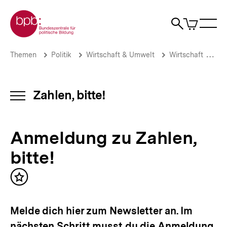
Direkt
Zur Startseite der bpb
zum
0
Artikel
Sho
Seiteninhalt
im
Naviga
Suche
springen
War
öffne
öffnen
öff
Pfadnavigation
Anmeldung
Brotkrümelnavigation
Themen
Politik
Wirtschaft & Umwelt
Wirtschaft
Za
zu
Zahlen,
bitte!
|
Zahlen, bitte!
INHALTSNAVIGATION
Zahlen,
ÖFFNEN
bitte!
|
Anmeldung zu Zahlen,
bpb.de
bitte!
Inhalt
merken
Melde dich hier zum Newsletter an. Im
nächsten Schritt musst du die Anmeldung