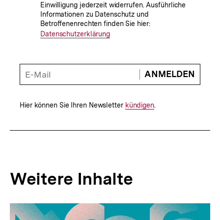
Einwilligung jederzeit widerrufen. Ausführliche
Datenverarbeitung
Informationen zu Datenschutz und
Betroffenenrechten finden Sie hier:
Datenschutzerklärung
E-
ANMELDEN
Mail
Adresse
*
Hier können Sie Ihren Newsletter
Interner
kündigen
.
Link:
Weitere Inhalte
Inhaltskarousell
Inhaltskarussell
für
überspringen