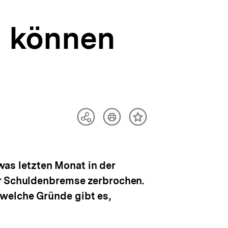
n können
Artikel
Teilen
Inhalt
drucken
Optionen
merken
anzeigen
 was letzten Monat in der
er Schuldenbremse zerbrochen.
welche Gründe gibt es,