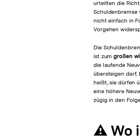
urteilten die Rich
Schuldenbremse w
nicht einfach in 
Vorgehen widers
Die Schuldenbrem
ist zum
großen wir
die laufende Neuv
übersteigen darf.
heißt, sie dürfen
eine höhere Neuve
zügig in den Fol
⚠️ Wo 