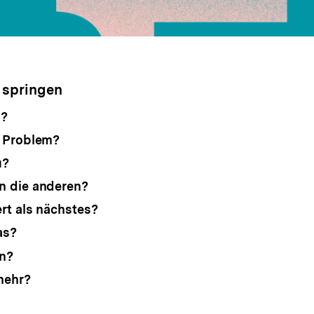
 springen
s?
s Problem?
u?
n die anderen?
rt als nächstes?
as?
n?
mehr?