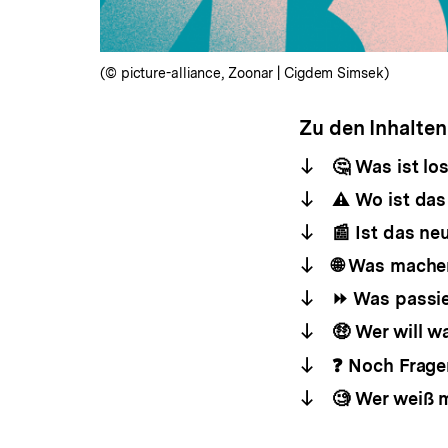
(© picture-alliance, Zoonar | Cigdem Simsek)
Zu den Inhalten
🤔 Was ist lo
⚠️ Wo ist da
📰 Ist das ne
🌐 Was mache
⏩ Was passie
🤑 Wer will w
❓ Noch Frage
🧐 Wer weiß 