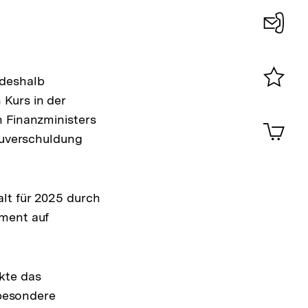
Konta
0
 deshalb
Kurs in der
Merklist
ansehen
n Finanzministers
0
Artik
im
Neuverschuldung
Shop-
Warenko
ansehen
lt für 2025 durch
oment auf
kte das
sbesondere