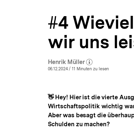
bitte!
a
|
t
bpb.de
#4 Wievie
i
o
n
wir uns le
Henrik Müller
(Mehr zum Autor)
öffnen
06.12.2024
/ 11 Minuten zu lesen
👋 Hey! Hier ist die vierte Aus
Wirtschaftspolitik wichtig wa
Aber was besagt die überhaup
Schulden zu machen?