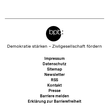
Fussnoten
Meta-
Links
Zur
Demokratie stärken –
Zivilgesellschaft fördern
Startseite
der
Meta-
Impressum
bpb
Navigation
Datenschutz
Sitemap
Newsletter
RSS
Kontakt
Presse
Barriere melden
Erklärung zur Barrierefreiheit