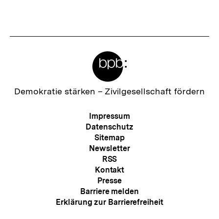
Inhalt
Inhalt
anzeigen
anzei
Meta-
Links
Zur
Demokratie stärken –
Zivilgesellschaft fördern
Startseite
der
Meta-
Impressum
bpb
Navigation
Datenschutz
Sitemap
Newsletter
RSS
Kontakt
Presse
Barriere melden
Erklärung zur Barrierefreiheit