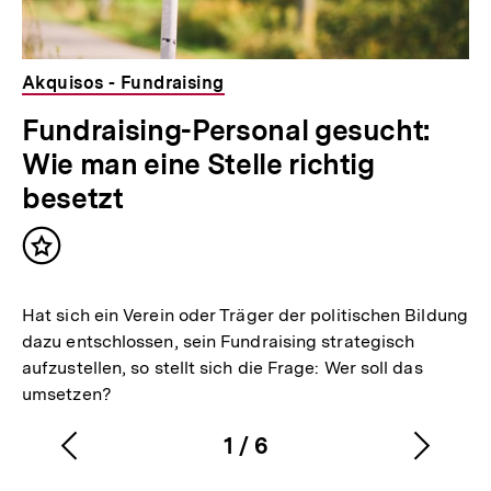
Akquisos - Fundraising
Fundraising-Personal gesucht:
Wie man eine Stelle richtig
besetzt
Inhalt
merken
Hat sich ein Verein oder Träger der politischen Bildung
dazu entschlossen, sein Fundraising strategisch
aufzustellen, so stellt sich die Frage: Wer soll das
umsetzen?
1
/
6
Vorherigen
Nächs
Karussellinhalt
von