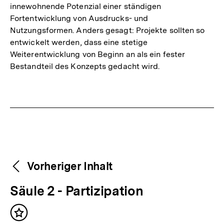
innewohnende Potenzial einer ständigen
Fortentwicklung von Ausdrucks- und
Nutzungsformen. Anders gesagt: Projekte sollten so
entwickelt werden, dass eine stetige
Weiterentwicklung von Beginn an als ein fester
Bestandteil des Konzepts gedacht wird.
Fussnoten
Weitere
Content-
Vorheriger Inhalt
Navigation
Inhalte
V
Säule 2 - Partizipation
o
Inhalt
r