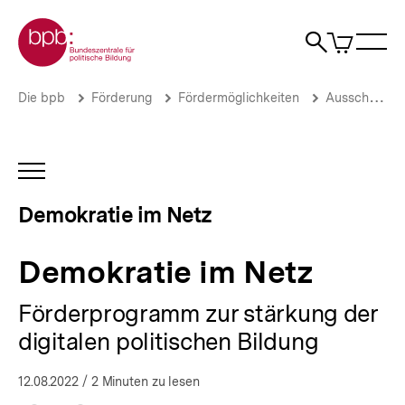
Direkt
Zur Startseite der bpb
zum
0
Artikel
Sho
Seiteninhalt
im
Naviga
Suche
springen
War
öffne
öffnen
öff
Pfadnavigation
Demokratie
Brotkrümelnavigation
Die bpb
Förderung
Fördermöglichkeiten
Ausschreibungen
im
Netz
|
Demokratie
INHALTSNAVIGATION
im
ÖFFNEN
Netz
Demokratie im Netz
|
bpb.de
Demokratie im Netz
Förderprogramm zur stärkung der
digitalen politischen Bildung
12.08.2022
/ 2 Minuten zu lesen