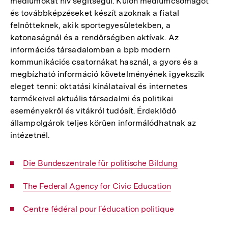
médiumokat hív segítségül. Külön médiumcsomagot
és továbbképzéseket készít azoknak a fiatal
felnőtteknek, akik sportegyesületekben, a
katonaságnál és a rendőrségben aktívak. Az
információs társadalomban a bpb modern
kommunikációs csatornákat használ, a gyors és a
megbízható információ követelményének igyekszik
eleget tenni: oktatási kínálataival és internetes
termékeivel aktuális társadalmi és politikai
eseményekről és vitákról tudósít. Érdeklődő
állampolgárok teljes körűen informálódhatnak az
intézetnél.
Interner
Die Bundeszentrale für politische Bildung
Link:
Interner
The Federal Agency for Civic Education
Link:
Interner
Centre fédéral pour l´éducation politique
Link: