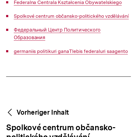
Interner
Federalna Centrala Kształcenia Obywatelskiego
Link:
Interner
Spolkové centrum občansko-politického vzdělávání
Link:
Interner
Федеральный Центр Политического
Link:
Образования
Interner
germaniis politikuri ganaTlebis federaluri saagento
Link:
Fussnoten
Weitere
Content-
Vorheriger Inhalt
Navigation
Inhalte
V
Spolkové centrum občansko-
o
politického vzdělávání