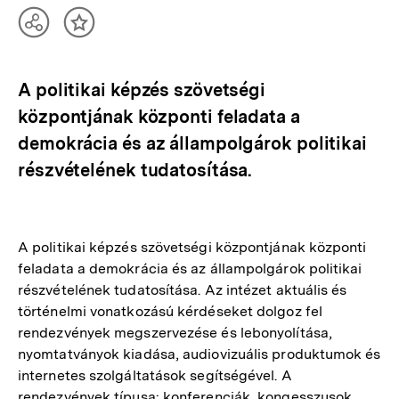
Teilen
Inhalt
Optionen
merken
anzeigen
A politikai képzés szövetségi
központjának központi feladata a
demokrácia és az állampolgárok politikai
részvételének tudatosítása.
A politikai képzés szövetségi központjának központi
feladata a demokrácia és az állampolgárok politikai
részvételének tudatosítása. Az intézet aktuális és
történelmi vonatkozású kérdéseket dolgoz fel
rendezvények megszervezése és lebonyolítása,
nyomtatványok kiadása, audiovizuális produktumok és
internetes szolgáltatások segítségével. A
rendezvények típusa: konferenciák, kongesszusok,