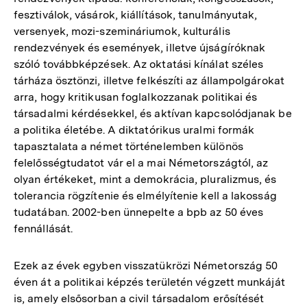
fesztiválok, vásárok, kiállítások, tanulmányutak,
versenyek, mozi-szemináriumok, kulturális
rendezvények és események, illetve újságíróknak
szóló továbbképzések. Az oktatási kínálat széles
tárháza ösztönzi, illetve felkészíti az állampolgárokat
arra, hogy kritikusan foglalkozzanak politikai és
társadalmi kérdésekkel, és aktívan kapcsolódjanak be
a politika életébe. A diktatórikus uralmi formák
tapasztalata a német történelemben különös
felelősségtudatot vár el a mai Németországtól, az
olyan értékeket, mint a demokrácia, pluralizmus, és
tolerancia rögzítenie és elmélyítenie kell a lakosság
tudatában. 2002-ben ünnepelte a bpb az 50 éves
fennállását.
Ezek az évek egyben visszatükrözi Németország 50
éven át a politikai képzés területén végzett munkáját
is, amely elsősorban a civil társadalom erősítését