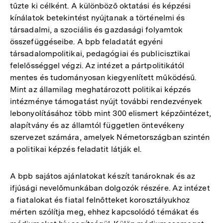
tűzte ki célként. A különböző oktatási és képzési
kínálatok betekintést nyújtanak a történelmi és
társadalmi, a szociális és gazdasági folyamtok
összefüggéseibe. A bpb feladatát egyéni
társadalompolitikai, pedagógiai és publicisztikai
felelősséggel végzi. Az intézet a pártpolitikától
mentes és tudományosan kiegyenlített működésű.
Mint az államilag meghatározott politikai képzés
intézménye támogatást nyújt további rendezvények
lebonyolításához több mint 300 elismert képzőintézet,
alapítvány és az államtól független öntevékeny
szervezet számára, amelyek Németországban szintén
a politikai képzés feladatit látják el.
A bpb sajátos ajánlatokat készít tanároknak és az
ifjúsági nevelőmunkában dolgozók részére. Az intézet
a fiatalokat és fiatal felnőtteket korosztályukhoz
mérten szólítja meg, ehhez kapcsolódó témákat és