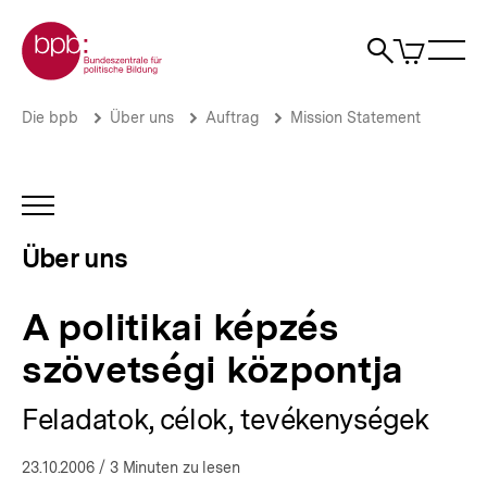
Direkt
Zur Startseite der bpb
zum
0
Artikel
Sho
Seiteninhalt
im
Naviga
Suche
springen
War
öffne
öffnen
öff
Pfadnavigation
A
Brotkrümelnavigation
Die bpb
Über uns
Auftrag
Mission Statement
politikai
képzés
szövetségi
központja
INHALTSNAVIGATION
|
ÖFFNEN
Über
Über uns
uns
|
bpb.de
A politikai képzés
szövetségi központja
Feladatok, célok, tevékenységek
23.10.2006
/ 3 Minuten zu lesen