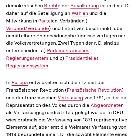
demokratischen
Interner
Recht
e der
Interner
Bevölkerung
ist in der r. D.
daher auf die Beteiligung an
Link:
Link:
Interner
Wahlen
und die
Mitwirkung in
Interner
Partei
en, Verbänden (
Link:
Interner
Verband/Verbände
Link:
) und Initiativen beschränkt; über
Link:
unmittelbare Entscheidungsbefugnisse verfügen nur
die Volksvertretungen. Zwei Typen der r. D. sind zu
unterscheiden: a)
Interner
Parlamentarisches
Regierungssystem
Link:
und b)
Interner
Präsidentielles
Regierungssystem
.
Link:
In
Interner
Europa
entwickelten sich die r. D. seit der
Französischen Revolution (
Link:
Interner
Französische Revolution
)
und der französischen
Interner
Verfassung
Link:
von 1791, in der die
Repräsentation des Volkes durch die
Link:
Interner
Abgeordnete
n
als Verfassungsgrundsatz festgelegt wurde. In DEU
Link:
wies erstmals die Verfassung von 1871 repräsentative
Elemente auf; aber erst die Weimarer Verfassung von
1919 begründete eine r. D., die sowohl Elemente eines