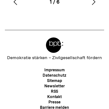
1
/
6
Vorherigen
Nächs
Karussellinhalt
von
Inhalt
Inhalt
anzeigen
anzei
Meta-
Links
Zur
Demokratie stärken –
Zivilgesellschaft fördern
Startseite
der
Meta-
Impressum
bpb
Navigation
Datenschutz
Sitemap
Newsletter
RSS
Kontakt
Presse
Barriere melden