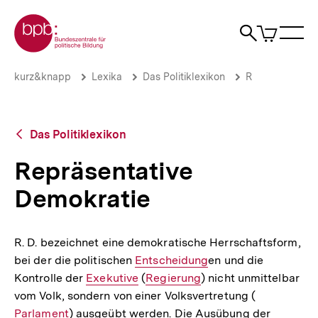
Direkt
Zur Startseite der bpb
zum
0
Artikel
Sho
Seiteninhalt
im
Naviga
Suche
springen
War
öffne
öffnen
öff
Pfadnavigation
Repräsentative
Brotkrümelnavigation
kurz&knapp
Lexika
Das Politiklexikon
R
Demokratie
|
bpb.de
Zurück
Das Politiklexikon
zur
Übersicht
Repräsentative
Demokratie
R. D. bezeichnet eine demokratische Herrschaftsform,
bei der die politischen
Interner
Entscheidung
en und die
Kontrolle der
Interner
Exekutive
Link:
(
Interner
Regierung
) nicht unmittelbar
vom Volk, sondern von einer Volksvertretung (
Link:
Link:
Interner
Parlament
) ausgeübt werden. Die Ausübung der
Link: