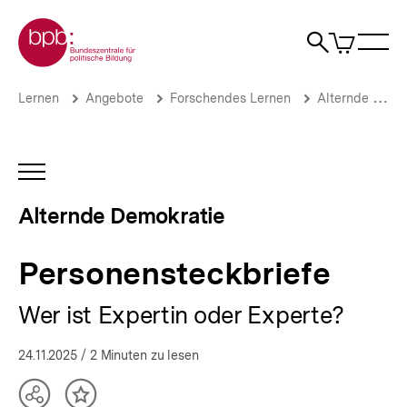
Direkt
Zur Startseite der bpb
zum
0
Artikel
Sho
Seiteninhalt
im
Naviga
Suche
springen
War
öffne
öffnen
öff
Pfadnavigation
Personensteckbriefe
Brotkrümelnavigation
Lernen
Angebote
Forschendes Lernen
Alternde Demokratie
|
Forschendes
Lernen:
Alternde
INHALTSNAVIGATION
Demokratie
ÖFFNEN
|
Alternde Demokratie
bpb.de
Personensteckbriefe
Wer ist Expertin oder Experte?
24.11.2025
/ 2 Minuten zu lesen
Teilen
Inhalt