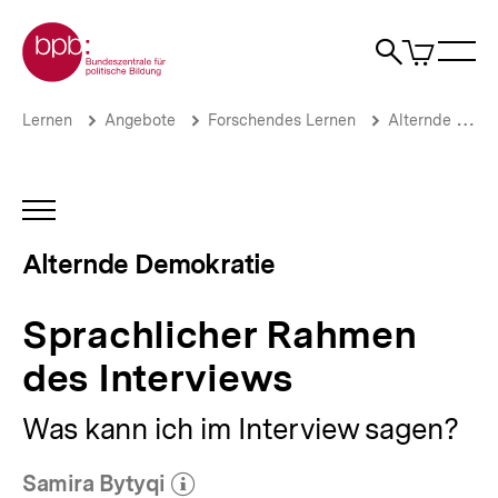
Direkt
Zur Startseite der bpb
zum
0
Artikel
Sho
Seiteninhalt
im
Naviga
Suche
springen
War
öffne
öffnen
öff
Pfadnavigation
Sprachlicher
Brotkrümelnavigation
Lernen
Angebote
Forschendes Lernen
Alternde Demokratie
Rahmen
des
Interviews
|
INHALTSNAVIGATION
Forschendes
ÖFFNEN
Lernen:
Alternde Demokratie
Alternde
Demokratie
|
Sprachlicher Rahmen
bpb.de
des Interviews
Was kann ich im Interview sagen?
Samira Bytyqi