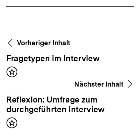
Weitere
Content-
Vorheriger Inhalt
Navigation
Inhalte
V
Fragetypen im Interview
o
Inhalt
r
merken
Nächster Inhalt
h
e
N
Reflexion: Umfrage zum
r
ä
durchgeführten Interview
i
c
g
Inhalt
h
merken
e
s