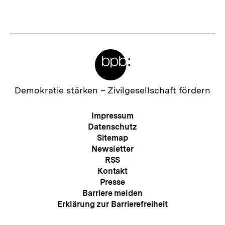
r
t
I
e
n
r
h
Meta-
I
a
Links
n
l
h
Zur
Demokratie stärken –
Zivilgesellschaft fördern
t
Startseite
a
der
:
Meta-
Impressum
l
bpb
Navigation
Datenschutz
t
Sitemap
Newsletter
:
RSS
Kontakt
Presse
Barriere melden
Erklärung zur Barrierefreiheit