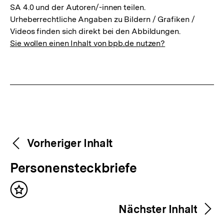
SA 4.0 und der Autoren/-innen teilen.
Urheberrechtliche Angaben zu Bildern / Grafiken /
Videos finden sich direkt bei den Abbildungen.
Sie wollen einen Inhalt von bpb.de nutzen?
Weitere
Content-
Vorheriger Inhalt
Navigation
Inhalte
V
Personensteckbriefe
o
Inhalt
r
merken
Nächster Inhalt
h