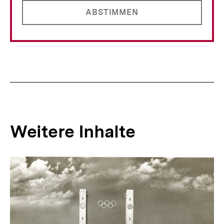
ABSTIMMEN
Weitere Inhalte
Inhaltskarousell
Inhaltskarussell
für
überspringen
weitere
Inhalte