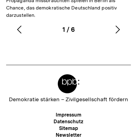
Propaganda missbrauchten Spielen in Berlin als
Chance, das demokratische Deutschland positiv
darzustellen.
1
/
6
Vorherigen
Nächs
Karussellinhalt
von
Inhalt
Inhalt
anzeigen
anzei
Meta-
Links
Zur
Demokratie stärken –
Zivilgesellschaft fördern
Startseite
der
Meta-
Impressum
bpb
Navigation
Datenschutz
Sitemap
Newsletter