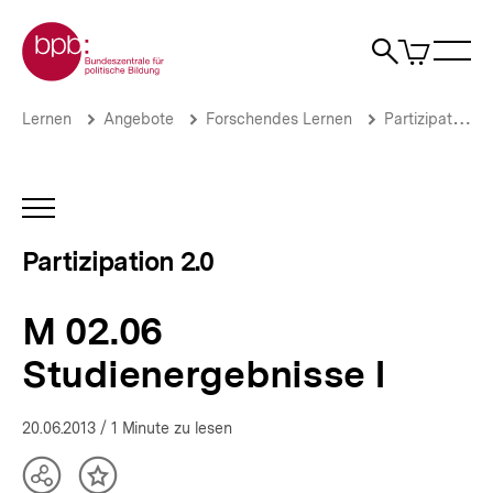
Direkt
Zur Startseite der bpb
zum
0
Artikel
Sho
Seiteninhalt
im
Naviga
Suche
springen
War
öffne
öffnen
öff
Pfadnavigation
M
Brotkrümelnavigation
Lernen
Angebote
Forschendes Lernen
Partizipation 2.0
02.06
Studienergebnisse
I
|
INHALTSNAVIGATION
Partizipation
ÖFFNEN
2.0
Partizipation 2.0
|
bpb.de
M 02.06
Studienergebnisse I
20.06.2013
/ 1 Minute zu lesen
Teilen
Inhalt