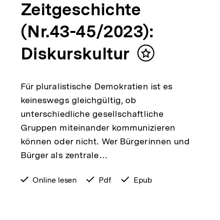
Zeitgeschichte
(Nr.43-45/2023):
Diskurskultur
Inhalt
merken
Für pluralistische Demokratien ist es
keineswegs gleichgültig, ob
unterschiedliche gesellschaftliche
Gruppen miteinander kommunizieren
können oder nicht. Wer Bürgerinnen und
Bürger als zentrale…
verfügbar
Online lesen
verfügbar
Pdf
verfügbar
Epub
zum
als
als