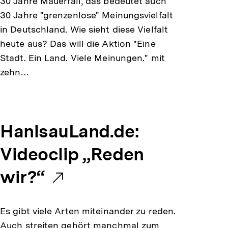
30 Jahre Mauerfall, das bedeutet auch
30 Jahre "grenzenlose" Meinungsvielfalt
in Deutschland. Wie sieht diese Vielfalt
heute aus? Das will die Aktion "Eine
Stadt. Ein Land. Viele Meinungen." mit
zehn…
E
HanisauLand.de:
x
Videoclip „Reden
t
wir?“
e
Es gibt viele Arten miteinander zu reden.
r
Auch streiten gehört manchmal zum