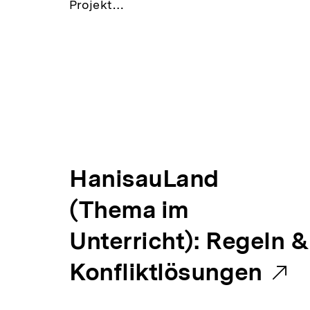
Projekt…
E
HanisauLand
x
(Thema im
t
Unterricht): Regeln &
e
Konfliktlösungen
r