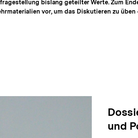
nfragestellung bislang geteilter Werte. Zum End
ehrmaterialien vor, um das Diskutieren zu üben
Dossi
und Po