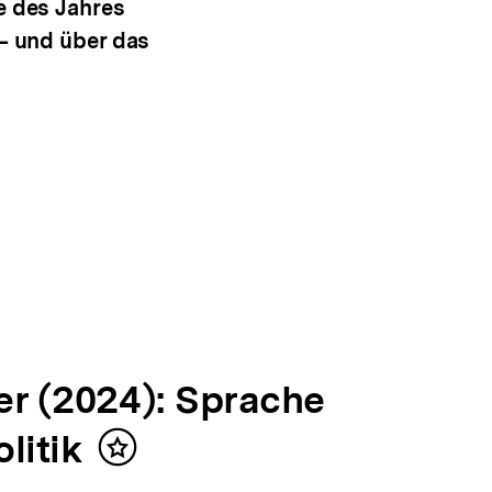
e des Jahres
 – und über das
er (2024): Sprache
litik
Inhalt
merken