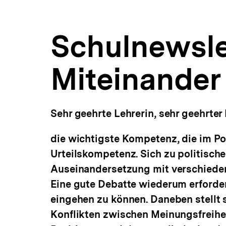
|
a
ÖFFNEN
bpb.de
t
i
Schulnewsle
o
n
Miteinander 
Sehr geehrte Lehrerin, sehr geehrter 
die wichtigste Kompetenz, die im Poli
Urteilskompetenz. Sich zu politisch
Auseinandersetzung mit verschiede
Eine gute Debatte wiederum erforder
eingehen zu können. Daneben stellt
Konflikten zwischen Meinungsfreihe