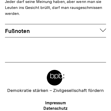
Jeder darf seine Meinung haben, aber wenn man sie
Leuten ins Gesicht brüllt, darf man rausgeschmissen
werden.
Fussnoten
auf
Fußnoten
Meta-
Links
Zur
Demokratie stärken –
Zivilgesellschaft fördern
Startseite
der
Meta-
Impressum
bpb
Navigation
Datenschutz