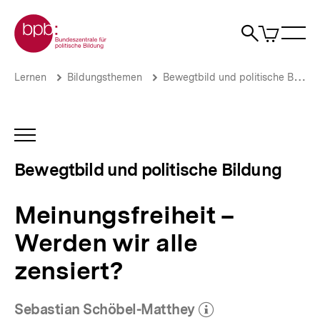
Direkt
Zur Startseite der bpb
zum
0
Artikel
Sho
Seiteninhalt
im
Naviga
Suche
springen
War
öffne
öffnen
öff
Pfadnavigation
Meinungsfreiheit
Brotkrümelnavigation
Lernen
Bildungsthemen
Bewegtbild und politische Bildung
–
Werden
wir
alle
INHALTSNAVIGATION
zensiert?
ÖFFNEN
|
Bewegtbild und politische Bildung
Bewegtbild
und
politische
Meinungsfreiheit –
Bildung
|
Werden wir alle
bpb.de
zensiert?
Sebastian Schöbel-Matthey
(Mehr zum Autor)