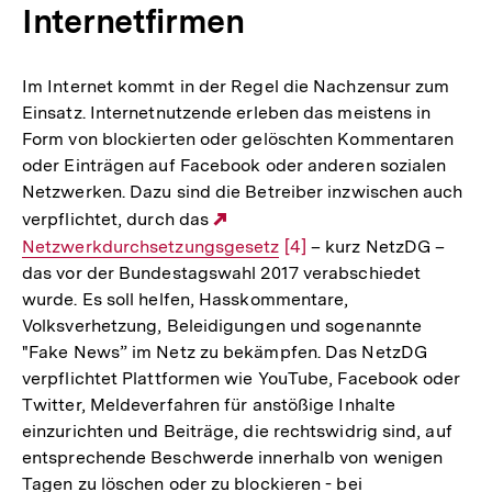
Internetfirmen
Im Internet kommt in der Regel die Nachzensur zum
Einsatz. Internetnutzende erleben das meistens in
Form von blockierten oder gelöschten Kommentaren
oder Einträgen auf Facebook oder anderen sozialen
Netzwerken. Dazu sind die Betreiber inzwischen auch
verpflichtet, durch das
Externer
Netzwerkdurchsetzungsgesetz
Link:
Zur
[4]
– kurz NetzDG –
das vor der Bundestagswahl 2017 verabschiedet
Auflösung
wurde. Es soll helfen, Hasskommentare,
der
Volksverhetzung, Beleidigungen und sogenannte
Fußnote
"Fake News” im Netz zu bekämpfen. Das NetzDG
verpflichtet Plattformen wie YouTube, Facebook oder
Twitter, Meldeverfahren für anstößige Inhalte
einzurichten und Beiträge, die rechtswidrig sind, auf
entsprechende Beschwerde innerhalb von wenigen
Tagen zu löschen oder zu blockieren - bei