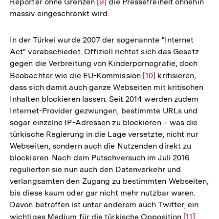
Reporter ohne Grenzen
Zur
[9]
die Pressefreiheit ohnehin
massiv eingeschränkt wird.
Auflösung
der
Fußnote
In der Türkei wurde 2007 der sogenannte "Internet
Act" verabschiedet. Offiziell richtet sich das Gesetz
gegen die Verbreitung von Kinderpornografie, doch
Beobachter wie die EU-Kommission
Zur
[10]
kritisieren,
dass sich damit auch ganze Webseiten mit kritischen
Auflösung
Inhalten blockieren lassen. Seit 2014 werden zudem
der
Internet-Provider gezwungen, bestimmte URLs und
Fußnote
sogar einzelne IP-Adressen zu blockieren – was die
türkische Regierung in die Lage versetzte, nicht nur
Webseiten, sondern auch die Nutzenden direkt zu
blockieren. Nach dem Putschversuch im Juli 2016
regulierten sie nun auch den Datenverkehr und
verlangsamten den Zugang zu bestimmten Webseiten,
bis diese kaum oder gar nicht mehr nutzbar waren.
Davon betroffen ist unter anderem auch Twitter, ein
wichtiges Medium für die türkische Opposition
Zur
[11]
.