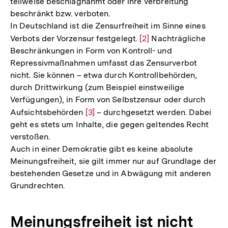
teilweise beschlagnahmt oder ihre Verbreitung
beschränkt bzw. verboten.
In Deutschland ist die Zensurfreiheit im Sinne eines
Verbots der Vorzensur festgelegt.
Zur
[2]
Nachträgliche
Beschränkungen in Form von Kontroll- und
Auflösung
Repressivmaßnahmen umfasst das Zensurverbot
der
nicht. Sie können – etwa durch Kontrollbehörden,
Fußnote
durch Drittwirkung (zum Beispiel einstweilige
Verfügungen), in Form von Selbstzensur oder durch
Aufsichtsbehörden
Zur
[3]
– durchgesetzt werden. Dabei
geht es stets um Inhalte, die gegen geltendes Recht
Auflösung
verstoßen.
der
Auch in einer Demokratie gibt es keine absolute
Fußnote
Meinungsfreiheit, sie gilt immer nur auf Grundlage der
bestehenden Gesetze und in Abwägung mit anderen
Grundrechten.
Meinungsfreiheit ist nicht