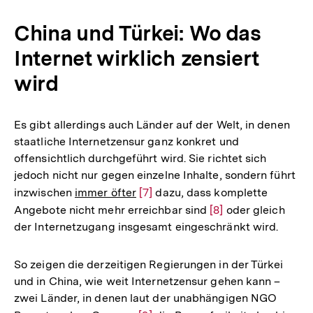
China und Türkei: Wo das
Internet wirklich zensiert
wird
Es gibt allerdings auch Länder auf der Welt, in denen
staatliche Internetzensur ganz konkret und
offensichtlich durchgeführt wird. Sie richtet sich
jedoch nicht nur gegen einzelne Inhalte, sondern führt
inzwischen
immer öfter
Zur
[7]
dazu, dass komplette
Angebote nicht mehr erreichbar sind
Auflösung
Zur
[8]
oder gleich
der Internetzugang insgesamt eingeschränkt wird.
der
Auflösung
Fußnote
der
Fußnote
So zeigen die derzeitigen Regierungen in der Türkei
und in China, wie weit Internetzensur gehen kann –
zwei Länder, in denen laut der unabhängigen NGO