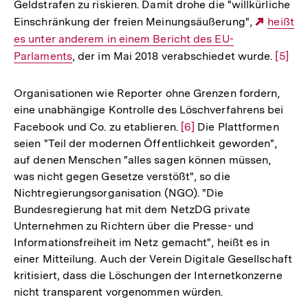
Geldstrafen zu riskieren. Damit drohe die "willkürliche
Einschränkung der freien Meinungsäußerung",
Externe
heißt
es unter anderem in einem Bericht des EU-
Link:
Parlaments
, der im Mai 2018 verabschiedet wurde.
Zur
[5]
Auflö
der
Organisationen wie Reporter ohne Grenzen fordern,
Fußno
eine unabhängige Kontrolle des Löschverfahrens bei
Facebook und Co. zu etablieren.
Zur
[6]
Die Plattformen
seien "Teil der modernen Öffentlichkeit geworden",
Auflösung
auf denen Menschen "alles sagen können müssen,
der
was nicht gegen Gesetze verstößt", so die
Fußnote
Nichtregierungsorganisation (NGO). "Die
Bundesregierung hat mit dem NetzDG private
Unternehmen zu Richtern über die Presse- und
Informationsfreiheit im Netz gemacht", heißt es in
einer Mitteilung. Auch der Verein Digitale Gesellschaft
kritisiert, dass die Löschungen der Internetkonzerne
nicht transparent vorgenommen würden.