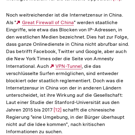
Auflösun
der
Noch weitreichender ist die Internetzensur in China.
Fußnote
Als "
Externer
Great Firewall of China
" werden staatliche
Eingriffe, wie etwa das Blocken von IP-Adressen, in
Link:
den westlichen Medien bezeichnet. Dies hat zur Folge,
dass ganze Onlinedienste in China nicht abrufbar sind.
Das betrifft Facebook, Twitter und Google, aber auch
die New York Times oder die Seite von Amnesty
International. Auch
Externer
VPN-Tunnel
, die das
verschlüsselte Surfen ermöglichen, sind entweder
Link:
blockiert oder staatlich reglementiert. Doch was die
Internetzensur in China von der in anderen Ländern
unterscheidet, ist ihre Wirkung auf die Gesellschaft:
Laut einer Studie der Stanford-Universität aus den
Jahren 2015 bis 2017
Zur
[12]
schafft die chinesische
Regierung "eine Umgebung, in der Bürger überhaupt
Auflösung
nicht auf die Idee kommen", nach kritischen
der
Informationen zu suchen.
Fußnote