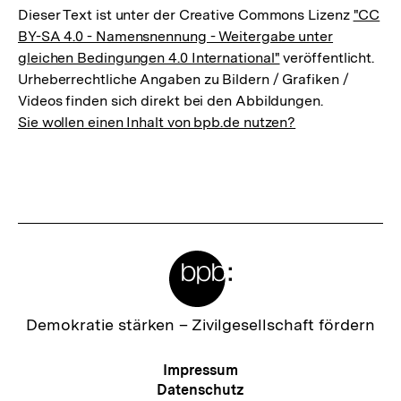
Dieser Text ist unter der Creative Commons Lizenz
"CC
BY-SA 4.0 - Namensnennung - Weitergabe unter
gleichen Bedingungen 4.0 International"
veröffentlicht.
Urheberrechtliche Angaben zu Bildern / Grafiken /
Videos finden sich direkt bei den Abbildungen.
Sie wollen einen Inhalt von bpb.de nutzen?
Meta-
Links
Zur
Demokratie stärken –
Zivilgesellschaft fördern
Startseite
der
Meta-
Impressum
bpb
Navigation
Datenschutz