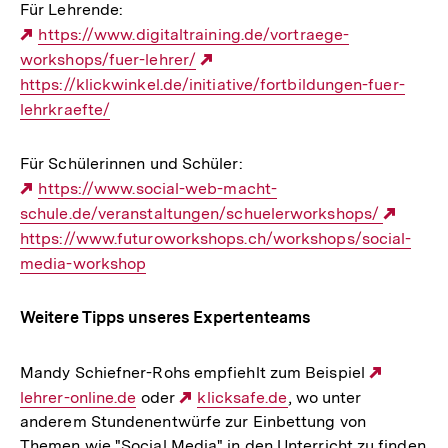
Für Lehrende:
Externer
https://www.digitaltraining.de/vortraege-
workshops/fuer-lehrer/
Link:
Externer
https://klickwinkel.de/initiative/fortbildungen-fuer-
Link:
lehrkraefte/
Für Schülerinnen und Schüler:
Externer
https://www.social-web-macht-
schule.de/veranstaltungen/schuelerworkshops/
Link:
Exter
https://www.futuroworkshops.ch/workshops/social-
Link:
media-workshop
Weitere Tipps unseres Expertenteams
Mandy Schiefner-Rohs empfiehlt zum Beispiel
Externe
lehrer-online.de
oder
Externer
klicksafe.de
, wo unter
Link:
anderem Stundenentwürfe zur Einbettung von
Link:
Themen wie "Social Media" in den Unterricht zu finden