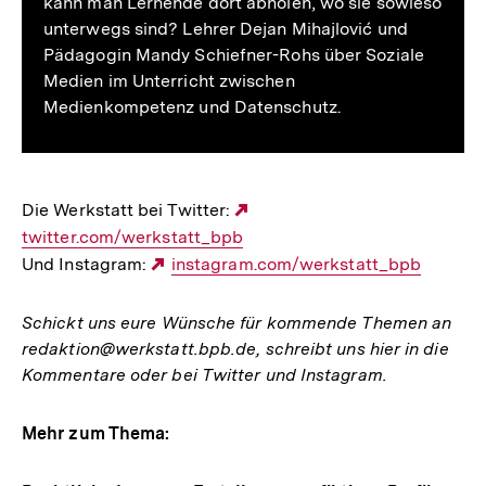
kann man Lernende dort abholen, wo sie sowieso
unterwegs sind? Lehrer Dejan Mihajlović und
Pädagogin Mandy Schiefner-Rohs über Soziale
Medien im Unterricht zwischen
Medienkompetenz und Datenschutz.
Die Werkstatt bei Twitter:
Externer
twitter.com/werkstatt_bpb
Link:
Und Instagram:
Externer
instagram.com/werkstatt_bpb
Link:
Schickt uns eure Wünsche für kommende Themen an
redaktion@werkstatt.bpb.de, schreibt uns hier in die
Kommentare oder bei Twitter und Instagram.
Mehr zum Thema: