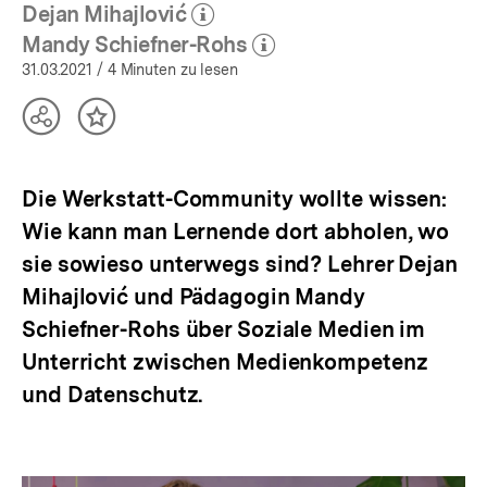
öffnen
Dejan Mihajlović
(Mehr zum Autor)
öffnen
Mandy Schiefner-Rohs
(Mehr zum Autor)
öffnen
31.03.2021
/ 4 Minuten zu lesen
Teilen
Inhalt
Optionen
merken
anzeigen
Die Werkstatt-Community wollte wissen:
Wie kann man Lernende dort abholen, wo
sie sowieso unterwegs sind? Lehrer Dejan
Mihajlović und Pädagogin Mandy
Schiefner-Rohs über Soziale Medien im
Unterricht zwischen Medienkompetenz
und Datenschutz.