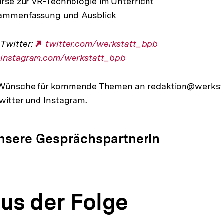
kurse zur VR-Technologie im Unterricht
sammenfassung und Ausblick
 Twitter:
Externer
twitter.com/werkstatt_bpb
Externer
instagram.com/werkstatt_bpb
Link:
Link:
 Wünsche für kommende Themen an redaktion@werkst
Twitter und Instagram.
nsere Gesprächspartnerin
aus der Folge