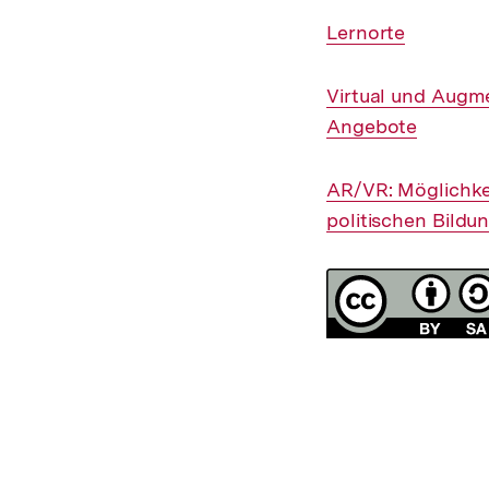
Interner
Lernorte
Link:
Interner
Virtual und Augme
Link:
Angebote
Interner
AR/VR: Möglichke
Link:
politischen Bildu
Fussnoten
Lizenz