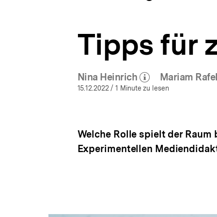
a
ÖFFNEN
t
i
Tipps für
o
n
Nina Heinrich
Mariam Rafe
(Mehr zum Autor)
(Me
öffnen
15.12.2022
/ 1 Minute zu lesen
Welche Rolle spielt der Raum 
Experimentellen Mediendidakti