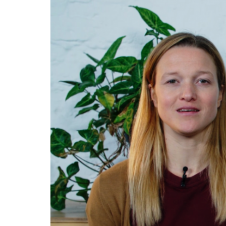
Tipps
für
zeitgemäße
Lernorte