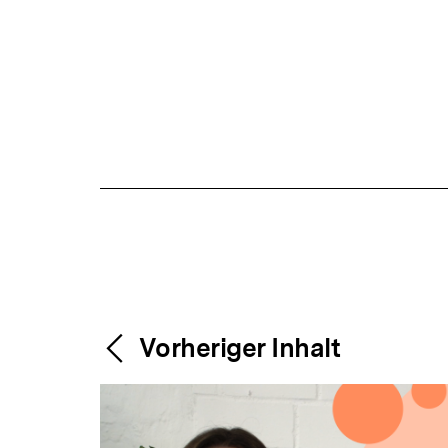
Content-
Weitere
Vorheriger Inhalt
Navigation
Inhalte