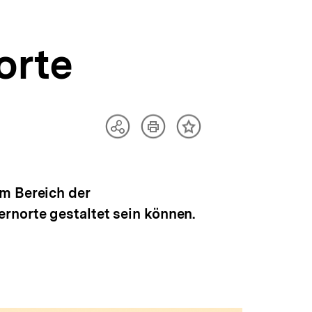
orte
Artikel
Teilen
Inhalt
drucken
Optionen
merken
anzeigen
em Bereich der
rnorte gestaltet sein können.