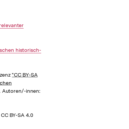
relevanter
schen historisch-
izenz
"CC BY-SA
ichen
. Autoren/-innen:
z CC BY-SA 4.0