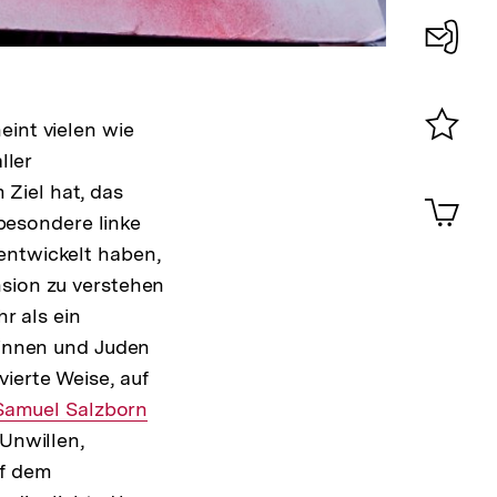
Konta
0
eint vielen wie
ller
Merklist
ansehen
Ziel hat, das
0
Artik
im
besondere linke
Shop-
entwickelt haben,
Warenko
nsion zu verstehen
ansehen
r als ein
üdinnen und Juden
ierte Weise, auf
Interner
Samuel Salzborn
 Unwillen,
Link:
uf dem