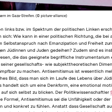
sern im Gaza-Streifen. (© picture-alliance)
n links bzw. im Spektrum der politischen Linken ersch
 sich: Wie kann in einer politischen Richtung, die bei a
 Selbstanspruch nach Emanzipation und Freiheit zum 
en Jüdinnen und Juden gedeihen? Zudem sind es ins
sen, die das geeignete begriffliche Instrumentarium 
 seiner gesellschafts- wie subjekttheoretischen Dime
mpfbar zu machen. Antisemitismus ist wesentlich meh
lsches Bild, dass man sich im Laufe des Lebens über J
s handelt sich um eine Denkform, eine emotional motiv
auf sich selbst zu blicken. Der Politikwissenschaftler
ie Formel, Antisemitismus sei die Unfähigkeit oder der
n und konkret zu fühlen. Anstatt dass Gesellschaft a