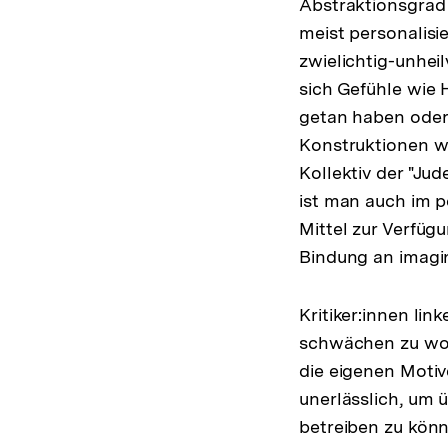
Abstraktionsgrad v
meist personalisi
zwielichtig-unhei
sich Gefühle wie 
getan haben oder 
Konstruktionen wi
Kollektiv der "Ju
ist man auch im p
Mittel zur Verfüg
Bindung an imagi
Kritiker:innen lin
schwächen zu woll
die eigenen Motiv
unerlässlich, um 
betreiben zu könn