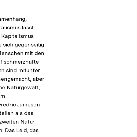
ammenhang,
alismus lässt
n Kapitalismus
e sich gegenseitig
 Menschen mit den
uf schmerzhafte
n sind mitunter
chengemacht, aber
ne Naturgewalt,
em
 Fredric Jameson
tellen als das
 zweiten Natur
 Das Leid, das