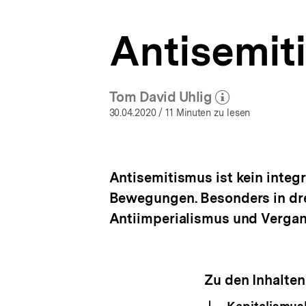
a
t
Antisemit
i
o
n
Tom David Uhlig
(Mehr zum Autor)
öffnen
30.04.2020
/ 11 Minuten zu lesen
Antisemitismus ist kein integra
Bewegungen. Besonders in drei
Antiimperialismus und Vergan
Zu den Inhalten