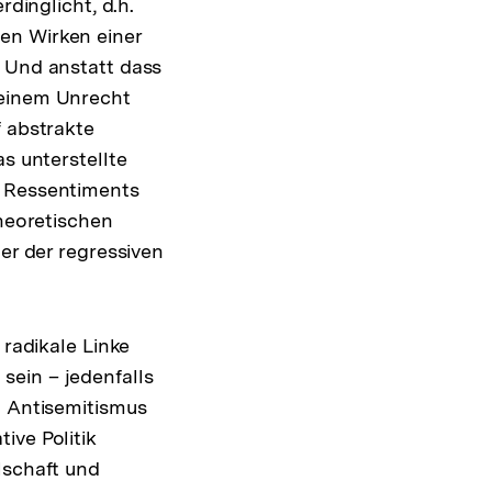
rdinglicht, d.h.
en Wirken einer
. Und anstatt dass
 einem Unrecht
f abstrakte
s unterstellte
d Ressentiments
theoretischen
er der regressiven
 radikale Linke
sein – jedenfalls
n Antisemitismus
ive Politik
lschaft und