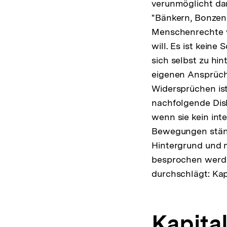
verunmöglicht dam
"Bänkern, Bonzen 
Menschenrechte w
will. Es ist kein
sich selbst zu hi
eigenen Ansprüche
Widersprüchen ist
nachfolgende Disk
wenn sie kein inte
Bewegungen ständ
Hintergrund und m
besprochen werde
durchschlägt: Kap
Kapita