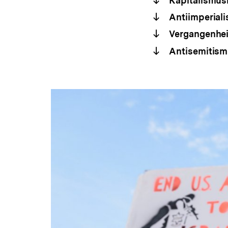
Kapitalismusk
Antiimperial
Vergangenheit
Antisemitismu