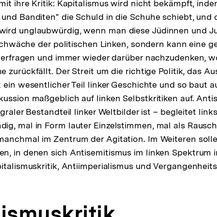
it ihre Kritik: Kapitalismus wird nicht bekämpft, ind
und Banditen" die Schuld in die Schuhe schiebt, und 
ird unglaubwürdig, wenn man diese Jüdinnen und Ju
e Schwäche der politischen Linken, sondern kann eine ge
nterfragen und immer wieder darüber nachzudenken, w
 zurückfällt. Der Streit um die richtige Politik, das 
 ein wesentlicher Teil linker Geschichte und so baut a
ussion maßgeblich auf linken Selbstkritiken auf. Ant
graler Bestandteil linker Weltbilder ist – begleitet link
ig, mal in Form lauter Einzelstimmen, mal als Rausc
anchmal im Zentrum der Agitation. Im Weiteren solle
n, in denen sich Antisemitismus im linken Spektrum 
italismuskritik, Antiimperialismus und Vergangenheitsp
lismuskritik