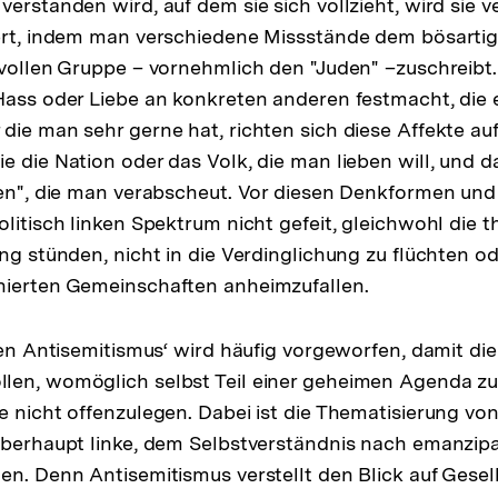
erstanden wird, auf dem sie sich vollzieht, wird sie ve
ert, indem man verschiedene Missstände dem bösartig
lvollen Gruppe – vornehmlich den "Juden" –zuschreibt
Hass oder Liebe an konkreten anderen festmacht, die
die man sehr gerne hat, richten sich diese Affekte au
e die Nation oder das Volk, die man lieben will, und da
den", die man verabscheut. Vor diesen Denkformen un
olitisch linken Spektrum nicht gefeit, gleichwohl die 
ung stünden, nicht in die Verdinglichung zu flüchten od
nierten Gemeinschaften anheimzufallen.
ken Antisemitismus‘ wird häufig vorgeworfen, damit die
en, womöglich selbst Teil einer geheimen Agenda zu 
e nicht offenzulegen. Dabei ist die Thematisierung vo
überhaupt linke, dem Selbstverständnis nach emanzipat
en. Denn Antisemitismus verstellt den Blick auf Gesel