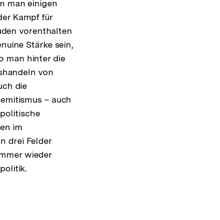
em man einigen
der Kampf für
den vorenthalten
nuine Stärke sein,
o man hinter die
Aushandeln von
uch die
isemitismus – auch
spolitische
hen im
n drei Felder
immer wieder
olitik.