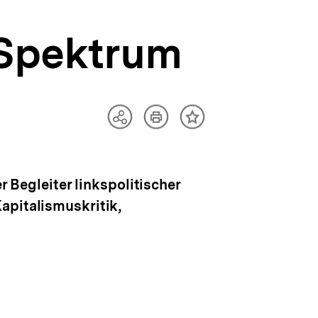
 Spektrum
Artikel
Teilen
Inhalt
drucken
Optionen
merken
anzeigen
r Begleiter linkspolitischer
apitalismuskritik,