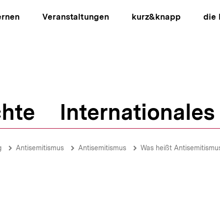
ernen
Veranstaltungen
kurz&knapp
die
hte
Internationales
ion
g
Antisemitismus
Antisemitismus
Was heißt Antisemitismu