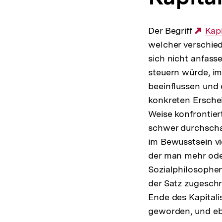
Der Begriff
Ext
Kap
welcher verschied
Link
sich nicht anfass
steuern würde, im
beeinflussen und
konkreten Ersche
Weise konfrontie
schwer durchschau
im Bewusstsein vi
der man mehr oder
Sozialphilosophen
der Satz zugeschri
Ende des Kapitalis
geworden, und eb