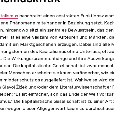
erner
italismus
beschreibt einen abstrakten Funktionszus
ene Phänomene miteinander in Beziehung setzt. Kapit
:
en, nirgendwo sitzt ein zentrales Bewusstsein, das de
mer ist es eine Vielzahl von Akteuren und Märkten, di
 damit ein Marktgeschehen erzeugen. Dabei sind alle
inungsformen des Kapitalismus ohne Unterlass, oft a
rt. Die Wirkungszusammenhänge und ihre Auswirkunge
bar: Die kapitalistische Gesellschaft ist zwar mens
eler Menschen erscheint sie kaum veränderbar, wie ei
 minder schutzlos ausgeliefert ist. Wahlweise wird d
 Slavoj Žižek und/oder dem Literaturwissenschaftler
eben: "Es ist einfacher, sich das Ende der Welt vorzus
mus." Die kapitalistische Gesellschaft ist zu einer Art
en wegen dieser Allgegenwart kaum zu durchschauen.