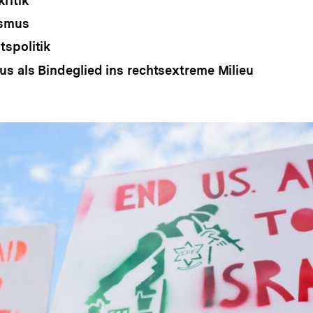
ritik
ismus
spolitik
s als Bindeglied ins rechtsextreme Milieu