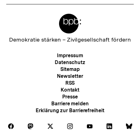
Meta-
Links
Zur
Demokratie stärken –
Zivilgesellschaft fördern
Startseite
der
Meta-
Impressum
bpb
Navigation
Datenschutz
Sitemap
Newsletter
RSS
Kontakt
Presse
Barriere melden
Erklärung zur Barrierefreiheit
Auf
Auf
Auf
Auf
Auf
Auf
Au
Folgen
Folgen
Folgen
Folgen
Folgen
Folgen
Fol
Facebook
Mastodon
X
Instagram
Youtube
LinkedIn
Bl
Sie
Sie
Sie
Sie
Sie
Sie
Sie
Zum