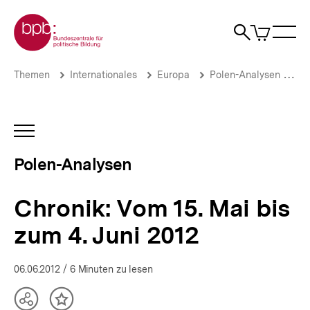
Direkt
Zur Startseite der bpb
zum
0
Artikel
Sho
Seiteninhalt
im
Naviga
Suche
springen
War
öffne
öffnen
öff
Pfadnavigation
Chronik:
Brotkrümelnavigation
Themen
Internationales
Europa
Polen-Analysen
Ar
Vom
15.
Mai
bis
INHALTSNAVIGATION
zum
ÖFFNEN
4.
Polen-Analysen
Juni
2012
|
Chronik: Vom 15. Mai bis
Polen-
Analysen
zum 4. Juni 2012
|
bpb.de
06.06.2012
/ 6 Minuten zu lesen
Teilen
Inhalt