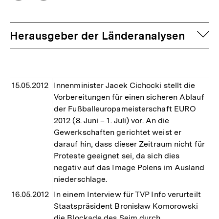
Optionen
merken
anzeigen
auf
Herausgeber der Länderanalysen
15.05.2012
Innenminister Jacek Cichocki stellt die
Vorbereitungen für einen sicheren Ablauf
der Fußballeuropameisterschaft EURO
2012 (8. Juni – 1. Juli) vor. An die
Gewerkschaften gerichtet weist er
darauf hin, dass dieser Zeitraum nicht für
Proteste geeignet sei, da sich dies
negativ auf das Image Polens im Ausland
niederschlage.
16.05.2012
In einem Interview für TVP Info verurteilt
Staatspräsident Bronisław Komorowski
die Blockade des Sejm durch