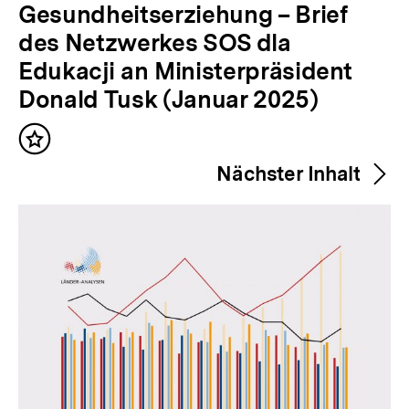
o
Gesundheitserziehung – Brief
r
des Netzwerkes SOS dla
h
Edukacji an Ministerpräsident
e
Donald Tusk (Januar 2025)
r
Inhalt
i
merken
Nächster Inhalt
g
e
r
I
n
h
a
l