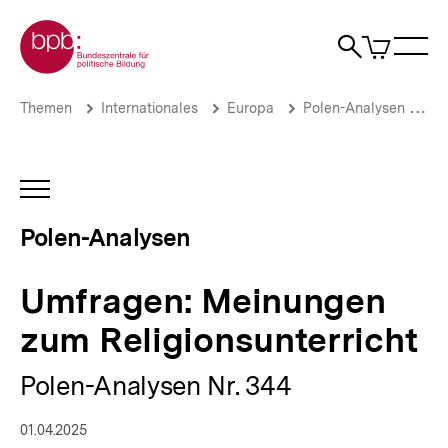
Direkt
Zur Startseite der bpb
zum
0
Artikel
Sho
Seiteninhalt
im
Naviga
Suche
springen
War
öffne
öffnen
öff
Pfadnavigation
Umfragen:
Brotkrümelnavigation
Themen
Internationales
Europa
Polen-Analysen
Po
Meinungen
zum
Religionsunterricht
|
INHALTSNAVIGATION
Polen-
ÖFFNEN
Analysen
Polen-Analysen
|
bpb.de
Umfragen: Meinungen
zum Religionsunterricht
Polen-Analysen Nr. 344
01.04.2025