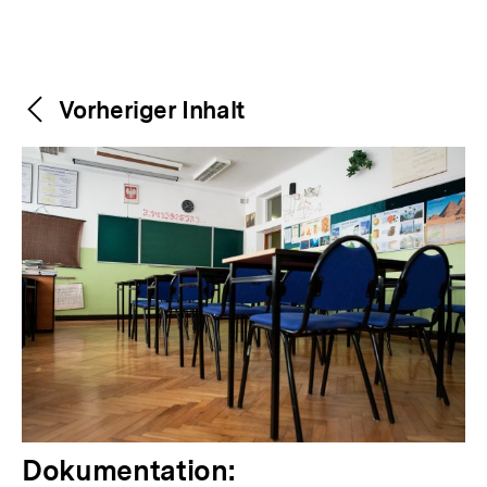
Weitere
Content-
Vorheriger Inhalt
Navigation
Inhalte
V
Dokumentation: