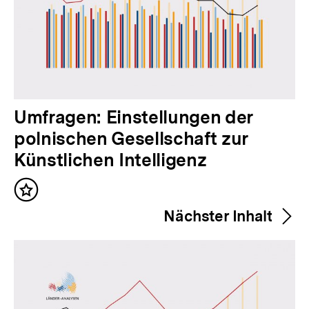
V
Umfragen: Einstellungen der
o
polnischen Gesellschaft zur
r
Künstlichen Intelligenz
h
Inhalt
e
merken
Nächster Inhalt
r
i
g
e