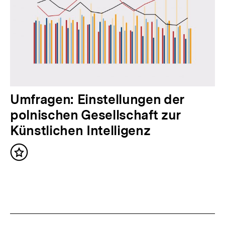
r
I
n
h
a
l
t
N
Umfragen: Einstellungen der
:
ä
polnischen Gesellschaft zur
c
Künstlichen Intelligenz
h
Inhalt
s
merken
t
e
r
I