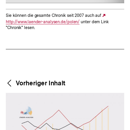
Sie können die gesamte Chronik seit 2007 auch auf
Externer
http://www.laender-analysen.de/polen/
unter dem Link
Link:
"Chronik" lesen.
Fussnoten
Weitere
Content-
Vorheriger Inhalt
Navigation
Inhalte