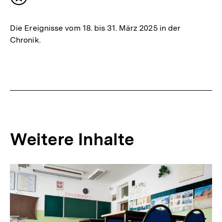
Inhalt
merken
Die Ereignisse vom 18. bis 31. März 2025 in der
Chronik.
Weitere Inhalte
Inhaltskarousell
Inhaltskarussell
für
überspringen
weitere
Inhalte