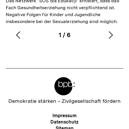
Das Netzwerk "SOS dla Edukacji" kritisiert, dass das
Fach Gesundheitserziehung nicht verpflichtend ist.
Negative Folgen für Kinder und Jugendliche
insbesondere bei der Sexualerziehung sind möglich.
1
/
6
Vorherigen
Nächs
Karussellinhalt
von
Inhalt
Inhalt
anzeigen
anzei
Meta-
Links
Zur
Demokratie stärken –
Zivilgesellschaft fördern
Startseite
der
Meta-
Impressum
bpb
Navigation
Datenschutz
Sitemap