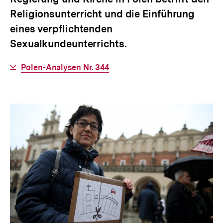
Religionsunterricht und die Einführung
eines verpflichtenden
Sexualkundeunterrichts.
Interner
Polen-Analysen Nr. 344
Link: