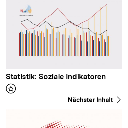
V
Statistik: Soziale Indikatoren
o
Inhalt
r
merken
Nächster Inhalt
h
e
r