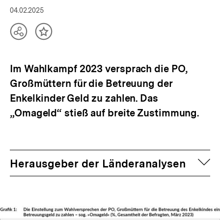
04.02.2025
Teilen
Inhalt
Optionen
merken
anzeigen
Im Wahlkampf 2023 versprach die PO,
Großmüttern für die Betreuung der
Enkelkinder Geld zu zahlen. Das
„Omageld“ stieß auf breite Zustimmung.
auf
Herausgeber der Länderanalysen