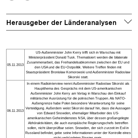
Optionen
merken
anzeigen
auf
Herausgeber der Länderanalysen
US-Außenminister John Kerry trifft sich in Warschau mit
Ministerpräsident Donald Tusk. Thematisiert werden die bilaterale
Zusammenarbeit, das Freihandelsabkommen zwischen der EU und
05.11.2013
den USA und die EU-Ostpolitik. Weitere Treffen finden mit
Staatspräsident Bronisław Komorowski und Außenminister Radosław
Sikorski statt.
In einem Radiointerview nennt Außenminister Radosław Sikorski als
Hauptthema des Gesprächs mit dem US-amerikanischen
Außenminister John Kerry am Vortag in Warschau den Einkauf
militärischer Ausrüstung für die polnischen Truppen. Als NATO-
Außengrenze habe Polen besondere Verantwortung für seine
Verteidigung. Außerdem weist Sikorski darauf hin, dass die Aussagen
06.11.2013
von Edward Snowden, ehemaliger Mitarbeiter des US-
amerikanischen Geheimdienstes NSA, über dessen großangelegte
Abhöraktivitäten, die auch europäische Regierungschefs betreffen
sollen, nicht überprüfbar seien. Snowden, der sich zurzeit im Exil in
Russland befindet, gebe seine Informationen unter der Kontrolle eines
nicht verbündeten Staates preis.