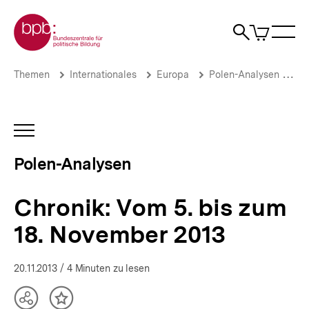
Direkt
Zur Startseite der bpb
zum
0
Artikel
Sho
Seiteninhalt
im
Naviga
Suche
springen
War
öffne
öffnen
öff
Pfadnavigation
Chronik:
Brotkrümelnavigation
Themen
Internationales
Europa
Polen-Analysen
Po
Vom
5.
bis
zum
INHALTSNAVIGATION
18.
ÖFFNEN
November
Polen-Analysen
2013
|
Polen-
Chronik: Vom 5. bis zum
Analysen
|
18. November 2013
bpb.de
20.11.2013
/ 4 Minuten zu lesen
Teilen
Inhalt