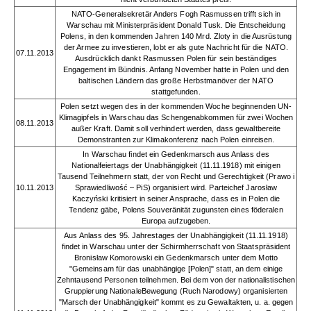
NATO-Generalsekretär Anders Fogh Rasmussen trifft sich in
Warschau mit Ministerpräsident Donald Tusk. Die Entscheidung
Polens, in den kommenden Jahren 140 Mrd. Zloty in die Ausrüstung
der Armee zu investieren, lobt er als gute Nachricht für die NATO.
07.11.2013
Ausdrücklich dankt Rasmussen Polen für sein beständiges
Engagement im Bündnis. Anfang November hatte in Polen und den
baltischen Ländern das große Herbstmanöver der NATO
stattgefunden.
Polen setzt wegen des in der kommenden Woche beginnenden UN-
Klimagipfels in Warschau das Schengenabkommen für zwei Wochen
08.11.2013
außer Kraft. Damit soll verhindert werden, dass gewaltbereite
Demonstranten zur Klimakonferenz nach Polen einreisen.
In Warschau findet ein Gedenkmarsch aus Anlass des
Nationalfeiertags der Unabhängigkeit (11.11.1918) mit einigen
Tausend Teilnehmern statt, der von Recht und Gerechtigkeit (Prawo i
10.11.2013
Sprawiedliwość – PiS) organisiert wird. Parteichef Jarosław
Kaczyński kritisiert in seiner Ansprache, dass es in Polen die
Tendenz gäbe, Polens Souveränität zugunsten eines föderalen
Europa aufzugeben.
Aus Anlass des 95. Jahrestages der Unabhängigkeit (11.11.1918)
findet in Warschau unter der Schirmherrschaft von Staatspräsident
Bronisław Komorowski ein Gedenkmarsch unter dem Motto
"Gemeinsam für das unabhängige [Polen]" statt, an dem einige
Zehntausend Personen teilnehmen. Bei dem von der nationalistischen
Gruppierung NationaleBewegung (Ruch Narodowy) organisierten
"Marsch der Unabhängigkeit" kommt es zu Gewaltakten, u. a. gegen