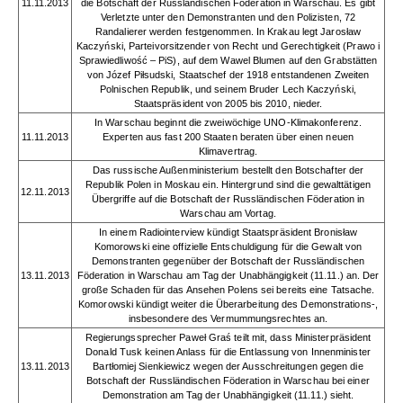
11.11.2013
die Botschaft der Russländischen Föderation in Warschau. Es gibt
Verletzte unter den Demonstranten und den Polizisten, 72
Randalierer werden festgenommen. In Krakau legt Jarosław
Kaczyński, Parteivorsitzender von Recht und Gerechtigkeit (Prawo i
Sprawiedliwość – PiS), auf dem Wawel Blumen auf den Grabstätten
von Józef Piłsudski, Staatschef der 1918 entstandenen Zweiten
Polnischen Republik, und seinem Bruder Lech Kaczyński,
Staatspräsident von 2005 bis 2010, nieder.
In Warschau beginnt die zweiwöchige UNO-Klimakonferenz.
11.11.2013
Experten aus fast 200 Staaten beraten über einen neuen
Klimavertrag.
Das russische Außenministerium bestellt den Botschafter der
Republik Polen in Moskau ein. Hintergrund sind die gewalttätigen
12.11.2013
Übergriffe auf die Botschaft der Russländischen Föderation in
Warschau am Vortag.
In einem Radiointerview kündigt Staatspräsident Bronisław
Komorowski eine offizielle Entschuldigung für die Gewalt von
Demonstranten gegenüber der Botschaft der Russländischen
13.11.2013
Föderation in Warschau am Tag der Unabhängigkeit (11.11.) an. Der
große Schaden für das Ansehen Polens sei bereits eine Tatsache.
Komorowski kündigt weiter die Überarbeitung des Demonstrations-,
insbesondere des Vermummungsrechtes an.
Regierungssprecher Paweł Graś teilt mit, dass Ministerpräsident
Donald Tusk keinen Anlass für die Entlassung von Innenminister
13.11.2013
Bartłomiej Sienkiewicz wegen der Ausschreitungen gegen die
Botschaft der Russländischen Föderation in Warschau bei einer
Demonstration am Tag der Unabhängigkeit (11.11.) sieht.