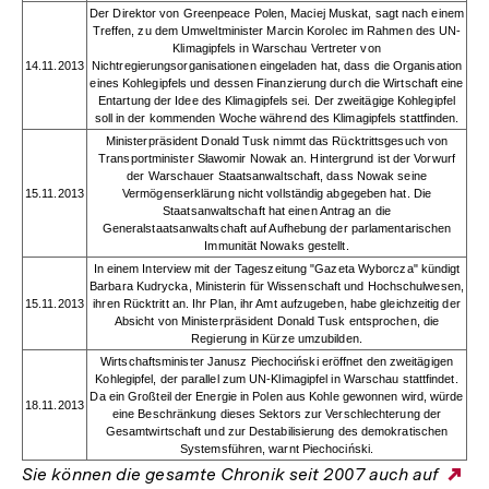
Der Direktor von Greenpeace Polen, Maciej Muskat, sagt nach einem
Treffen, zu dem Umweltminister Marcin Korolec im Rahmen des UN-
Klimagipfels in Warschau Vertreter von
14.11.2013
Nichtregierungsorganisationen eingeladen hat, dass die Organisation
eines Kohlegipfels und dessen Finanzierung durch die Wirtschaft eine
Entartung der Idee des Klimagipfels sei. Der zweitägige Kohlegipfel
soll in der kommenden Woche während des Klimagipfels stattfinden.
Ministerpräsident Donald Tusk nimmt das Rücktrittsgesuch von
Transportminister Sławomir Nowak an. Hintergrund ist der Vorwurf
der Warschauer Staatsanwaltschaft, dass Nowak seine
15.11.2013
Vermögenserklärung nicht vollständig abgegeben hat. Die
Staatsanwaltschaft hat einen Antrag an die
Generalstaatsanwaltschaft auf Aufhebung der parlamentarischen
Immunität Nowaks gestellt.
In einem Interview mit der Tageszeitung "Gazeta Wyborcza" kündigt
Barbara Kudrycka, Ministerin für Wissenschaft und Hochschulwesen,
15.11.2013
ihren Rücktritt an. Ihr Plan, ihr Amt aufzugeben, habe gleichzeitig der
Absicht von Ministerpräsident Donald Tusk entsprochen, die
Regierung in Kürze umzubilden.
Wirtschaftsminister Janusz Piechociński eröffnet den zweitägigen
Kohlegipfel, der parallel zum UN-Klimagipfel in Warschau stattfindet.
Da ein Großteil der Energie in Polen aus Kohle gewonnen wird, würde
18.11.2013
eine Beschränkung dieses Sektors zur Verschlechterung der
Gesamtwirtschaft und zur Destabilisierung des demokratischen
Systemsführen, warnt Piechociński.
Sie können die gesamte Chronik seit 2007 auch auf
Ex