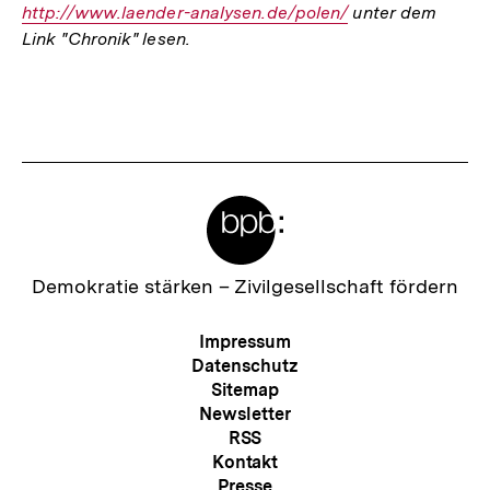
http://www.laender-analysen.de/polen/
unter dem
Li
Link "Chronik" lesen.
Fussnoten
Meta-
Links
Zur
Demokratie stärken –
Zivilgesellschaft fördern
Startseite
der
Meta-
Impressum
bpb
Navigation
Datenschutz
Sitemap
Newsletter
RSS
Kontakt
Presse