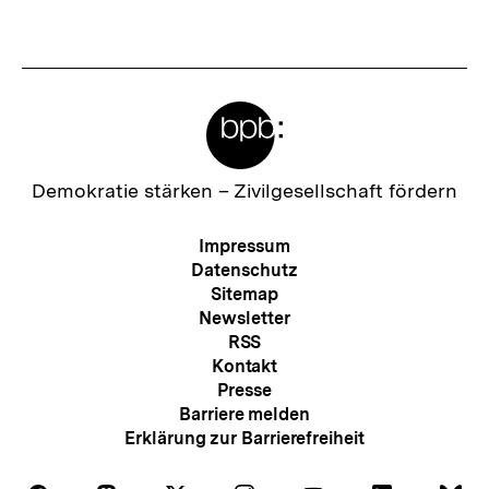
s
t
e
Meta-
r
Links
I
n
Zur
Demokratie stärken –
Zivilgesellschaft fördern
Startseite
h
der
Meta-
Impressum
a
bpb
Navigation
Datenschutz
l
Sitemap
Newsletter
t
RSS
:
Kontakt
Presse
Barriere melden
Erklärung zur Barrierefreiheit