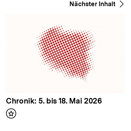
merken
Nächster Inhalt
r
i
g
e
r
I
n
h
a
l
t
N
Chronik: 5. bis 18. Mai 2026
:
ä
Inhalt
c
merken
h