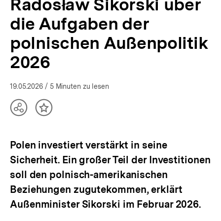
Radosław Sikorski über
2026
|
die Aufgaben der
Polen-
Analysen
polnischen Außenpolitik
|
bpb.de
2026
19.05.2026
/ 5 Minuten zu lesen
Teilen
Inhalt
Optionen
merken
anzeigen
Polen investiert verstärkt in seine
Sicherheit. Ein großer Teil der Investitionen
soll den polnisch-amerikanischen
Beziehungen zugutekommen, erklärt
Außenminister Sikorski im Februar 2026.