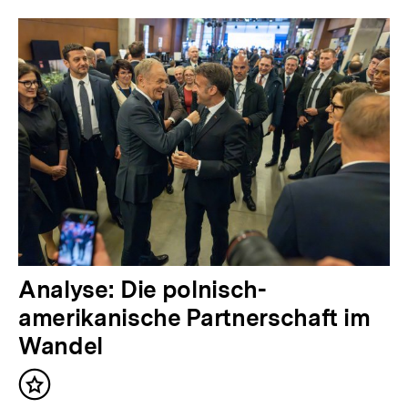
Inhalte
V
Analyse: Die polnisch-
o
amerikanische Partnerschaft im
r
Wandel
h
Inhalt
e