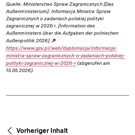
Quelle: Ministerstwo Spraw Zagranicznych [Das
Außenministerium]: Informacja Ministra Spraw
Zagranicznych o zadaniach polskiej polityki
zagranicznej w 2026 r. [Information des
Außenministers über die Aufgaben der polnischen
Außenpolitik 2026].
Externer
https://www.gov.pl/web/dyplomacja/informacja-
Link:
ministra-spraw-zagranicznych-o-zadaniach-polskiej-
polityki-zagranicznej-w-2026-r
(abgerufen am
15.05.2026).
Fussnoten
Weitere
Content-
Vorheriger Inhalt
Navigation