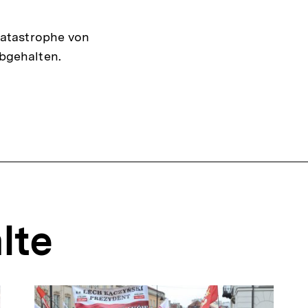
katastrophe von
bgehalten.
lte