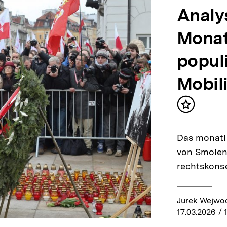
Analy
Monats
popul
Mobil
Inhalt
merken
Das monatl
von Smolens
rechtskonse
Jurek Wejwo
17.03.2026
/ 