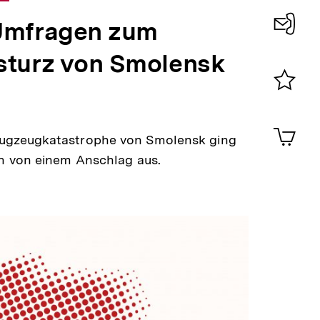
Umfragen zum
Konta
sturz von Smolensk
0
Merklist
ansehen
0
Artik
im
lugzeugkatastrophe von Smolensk ging
en von einem Anschlag aus.
Shop-
Warenko
ansehen