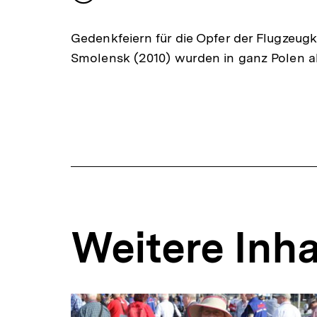
merken
Gedenkfeiern für die Opfer der Flugzeug
Smolensk (2010) wurden in ganz Polen a
Weitere Inha
Inhaltskarousell
Inhaltskarussell
für
überspringen