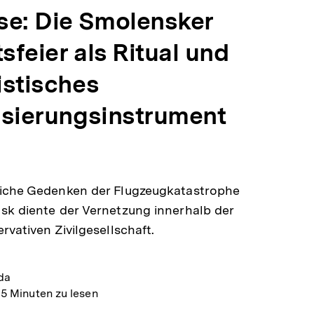
se: Die Smolensker
feier als Ritual und
istisches
isierungsinstrument
iche Gedenken der Flugzeugkatastrophe
k diente der Vernetzung innerhalb der
rvativen Zivilgesellschaft.
da
15 Minuten zu lesen