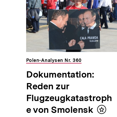
weitere
Inhalte
Polen-Analysen Nr. 360
Dokumentation:
Reden zur
Flugzeugkatastroph
e von Smolensk
Inhalt
merke