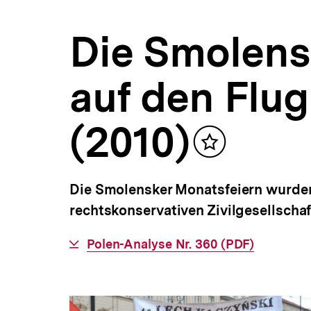
Smolensk
a
(2010)
t
|
Die Smolens
i
Polen-
o
Analysen
n
|
auf den Flu
bpb.de
(2010)
Inhalt
merken
Die Smolensker Monatsfeiern wurden
rechtskonservativen Zivilgesellschaft
Interner
Polen-Analyse Nr. 360 (PDF)
Link: