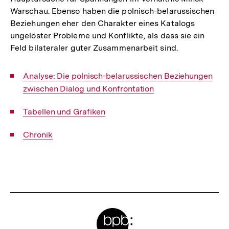
Warschau. Ebenso haben die polnisch-belarussischen
Beziehungen eher den Charakter eines Katalogs
ungelöster Probleme und Konflikte, als dass sie ein
Feld bilateraler guter Zusammenarbeit sind.
Interner
Analyse: Die polnisch-belarussischen Beziehungen
Link:
zwischen Dialog und Konfrontation
Interner
Tabellen und Grafiken
Link:
Interner
Chronik
Link:
Fussnoten
Meta-