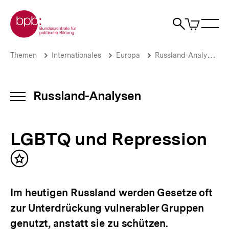
Direkt
Zur Startseite der bpb
zum
0
Artikel
Sho
Seiteninhalt
im
Naviga
Suche
springen
War
öffne
öffnen
öff
Pfadnavigation
LGBTQ
Brotkrümelnavigation
Themen
Internationales
Europa
Russland-Analysen
und
Repression
|
Russland-
Russland-Analysen
INHALTSNAVIGATION
Analysen
ÖFFNEN
|
bpb.de
LGBTQ und Repression
Inhalt
merken
Im heutigen Russland werden Gesetze oft
zur Unterdrückung vulnerabler Gruppen
genutzt, anstatt sie zu schützen.