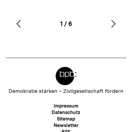
1
/
6
Vorherigen
Nächs
Karussellinhalt
von
Inhalt
Inhalt
anzeigen
anzei
Meta-
Links
Zur
Demokratie stärken –
Zivilgesellschaft fördern
Startseite
der
Meta-
Impressum
bpb
Navigation
Datenschutz
Sitemap
Newsletter
RSS