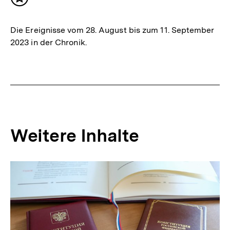
Inhalt
merken
Die Ereignisse vom 28. August bis zum 11. September
2023 in der Chronik.
Weitere Inhalte
Inhaltskarousell
Inhaltskarussell
für
überspringen
weitere
Inhalte