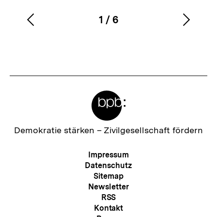
1
/
6
Vorherigen
Nächs
Karussellinhalt
von
Inhalt
Inhalt
anzeigen
anzei
Meta-
Links
Zur
Demokratie stärken –
Zivilgesellschaft fördern
Startseite
der
Meta-
Impressum
bpb
Navigation
Datenschutz
Sitemap
Newsletter
RSS
Kontakt