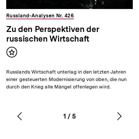
Russland-Analysen Nr. 426
Zu den Perspektiven der
russischen Wirtschaft
Inhalt
merken
Russlands Wirtschaft unterlag in den letzten Jahren
einer gesteuerten Modernisierung von oben, die nun
durch den Krieg alle Mängel offenlegen wird.
1
/
5
Vorherigen
Nächs
Karussellinhalt
von
Inhalt
Inhalt
anzeigen
anzei