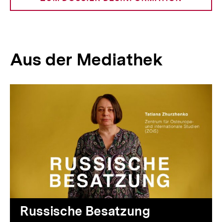
Aus der Mediathek
Inhaltskarussell
überspringen
Audio
Dauer
Russische Besatzung
4