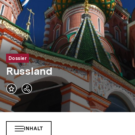
Dossier
Russland
Teilen
Optionen
anzeigen
INHALT
INHALTSNAVIGATION