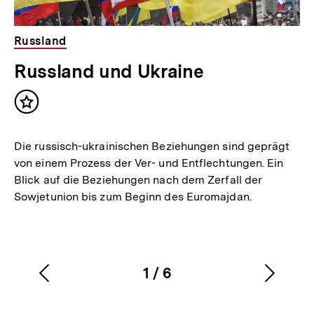
Russland
Russland und Ukraine
Inhalt
merken
Die russisch-ukrainischen Beziehungen sind geprägt
von einem Prozess der Ver- und Entflechtungen. Ein
Blick auf die Beziehungen nach dem Zerfall der
Sowjetunion bis zum Beginn des Euromajdan.
1
/
6
Vorherigen
Nächs
Karussellinhalt
von
Inhalt
Inhalt