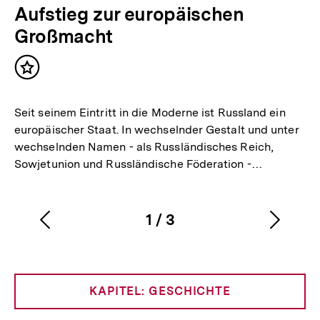
Aufstieg zur europäischen
Großmacht
Inhalt
merken
Seit seinem Eintritt in die Moderne ist Russland ein
europäischer Staat. In wechselnder Gestalt und unter
wechselnden Namen - als Russländisches Reich,
Sowjetunion und Russländische Föderation -…
1
/
3
Vorherigen
Nächs
Karussellinhalt
von
Inhalt
Inhalt
anzeigen
anzei
KAPITEL: GESCHICHTE