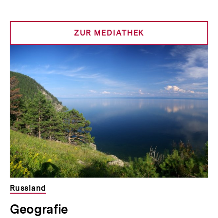
Inhalt
Inhalt
anzeigen
anzei
ZUR MEDIATHEK
Russland
Geografie