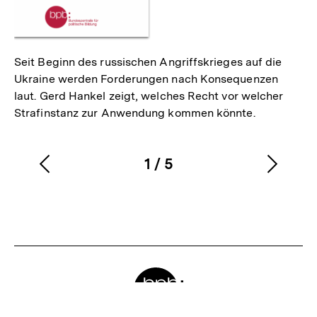
Seit Beginn des russischen Angriffskrieges auf die
Ukraine werden Forderungen nach Konsequenzen
laut. Gerd Hankel zeigt, welches Recht vor welcher
Strafinstanz zur Anwendung kommen könnte.
1
/
5
Vorherigen
Nächs
Karussellinhalt
von
Inhalt
Inhalt
anzeigen
anzei
Zum
Meta-
Seite
Links