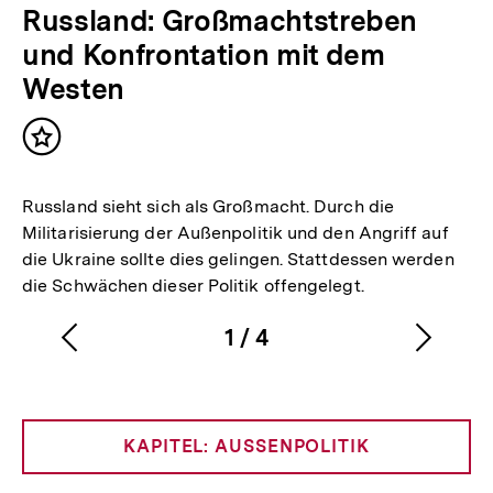
Russland: Großmachtstreben
und Konfrontation mit dem
Westen
Inhalt
merken
Russland sieht sich als Großmacht. Durch die
Militarisierung der Außenpolitik und den Angriff auf
die Ukraine sollte dies gelingen. Stattdessen werden
die Schwächen dieser Politik offengelegt.
1
/
4
Vorherigen
Nächs
Karussellinhalt
von
Inhalt
Inhalt
anzeigen
anzei
KAPITEL: AUSSENPOLITIK