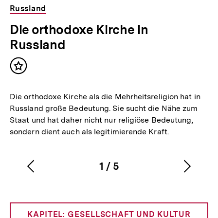
Russland
Die orthodoxe Kirche in
Russland
Inhalt
merken
Die orthodoxe Kirche als die Mehrheitsreligion hat in
Russland große Bedeutung. Sie sucht die Nähe zum
Staat und hat daher nicht nur religiöse Bedeutung,
sondern dient auch als legitimierende Kraft.
1
/
5
Vorherigen
Nächs
Karussellinhalt
von
Inhalt
Inhalt
anzeigen
anzei
KAPITEL: GESELLSCHAFT UND KULTUR