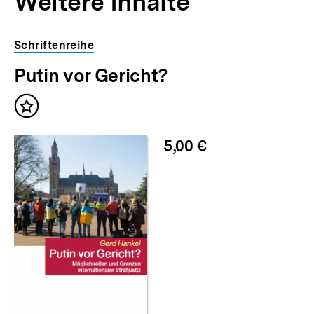
Weitere Inhalte
Inhaltskarousell
Inhaltskarussell
Schriftenreihe
für
überspringen
Putin vor Gericht?
weitere
Inhalte
Inhalt
merken
5,00 €