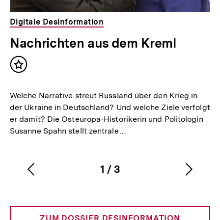
Digitale Desinformation
Nachrichten aus dem Kreml
Inhalt
merken
Welche Narrative streut Russland über den Krieg in
der Ukraine in Deutschland? Und welche Ziele verfolgt
er damit? Die Osteuropa-Historikerin und Politologin
Susanne Spahn stellt zentrale…
1
/
3
Vorherigen
Nächs
Karussellinhalt
von
Inhalt
Inhalt
anzeigen
anzei
ZUM DOSSIER DESINFORMATION