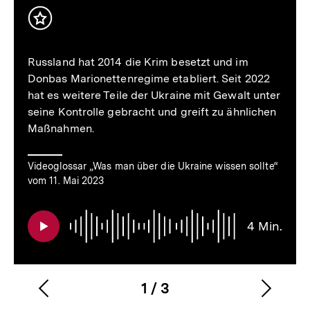
Min.
Inhalt
merken
Russland hat 2014 die Krim besetzt und im
Donbas Marionettenregime etabliert. Seit 2022
hat es weitere Teile der Ukraine mit Gewalt unter
seine Kontrolle gebracht und greift zu ähnlichen
Maßnahmen.
Videoglossar „Was man über die Ukraine wissen sollte“
vom 11. Mai 2023
4 Min.
1
/
3
Vorherigen
Nächs
Karussellinhalt
von