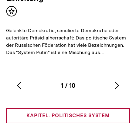
Inhalt
merken
Gelenkte Demokratie, simulierte Demokratie oder
autoritäre Präsidialherrschaft: Das politische System
der Russischen Föderation hat viele Bezeichnungen.
Das "System Putin" ist eine Mischung aus…
1
/
10
Vorherigen
Nächs
Karussellinhalt
von
Inhalt
Inhalt
anzeigen
anzei
KAPITEL: POLITISCHES SYSTEM