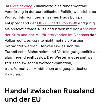
Im
Interner
Ukrainekrieg
kulminierte eine fundamentale
Verstörung in der europäischen Politik, weil sich das
Link:
Wunschbild vom gemeinsamen Haus Europa
entsprechend der
Interner
OSZE-Charta von 1990
endgültig
als obsolet erwies. Russland brach mit der
Link:
Interner
Annexion
der Krim und der Militärintervention im Donbass
Link:
das
Völkerrecht, es konnte nicht mehr als Partner
betrachtet werden. Derweil erwies sich die
Europäische Sicherheits- und Verteidigungspolitik als
alarmierend einflusslos. Der Westen insgesamt war
zerrissen zwischen Wertedeklamation,
transformativen Ambitionen und geopolitischen
Kalkülen.
Handel zwischen Russland
und der EU