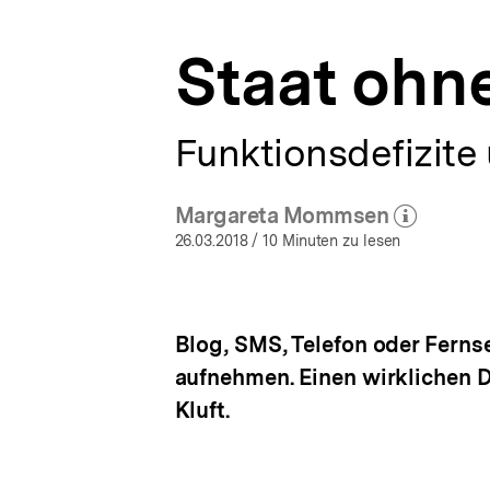
a
t
Staat ohn
i
o
n
Funktionsdefizite
Margareta Mommsen
(Mehr zum Autor)
öffnen
26.03.2018
/ 10 Minuten zu lesen
Blog, SMS, Telefon oder Ferns
aufnehmen. Einen wirklichen Di
Kluft.