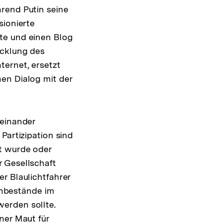
rend Putin seine
sionierte
te und einen Blog
icklung des
ternet, ersetzt
en Dialog mit der
teinander
Partizipation sind
it wurde oder
r Gesellschaft
r Blaulichtfahrer
mbestände im
erden sollte.
ner Maut für