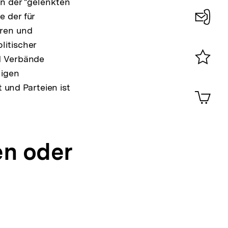
in der "gelenkten
 der für
uren und
Konta
litischer
0
d Verbände
ligen
Merklist
ansehen
t und Parteien ist
0
Artik
im
Shop-
Warenko
ansehen
n oder