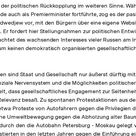
 der politischen Rückkopplung im weiteren Sinne. Wäh
e auch als Premierminister fortführte, zog es der pas
dwedjew vor, mit den Bürgern über eine eigene Websi
 Er fordert hier Stellungnahmen zur politischen Entw
chtet des wachsenden Interesses vieler Russen am In
m keinen demokratisch organisierten gesellschaftlich
n sind Staat und Gesellschaft nur äußerst dürftig mi
oziale Nervensystem und die Möglichkeiten politischer 
lt, dass gesellschaftliches Engagement zur Seltenhe
Relevanz besaß. Zu spontanen Protestaktionen aus de
twa Proteste von Autofahrern gegen die Privilegien de
ine Umweltbewegung gegen die Abholzung alter Bau
durch den die Autobahn Petersburg - Moskau gelegt w
tierten in den letzten Jahren gegen die Einführung ei