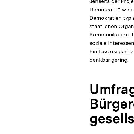
Jenseits der Proj
Demokratie" wenig
Demokratien typis
staatlichen Organ
Kommunikation. D
soziale Interesse
Einflusslosigkeit 
denkbar gering.
Umfrag
Bürger
gesells