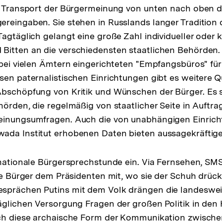
en Transport der Bürgermeinung von unten nach oben 
reingaben. Sie stehen in Russlands langer Tradition 
agtäglich gelangt eine große Zahl individueller oder k
Bitten an die verschiedensten staatlichen Behörden.
 bei vielen Ämtern eingerichteten "Empfangsbüros" für
sen paternalistischen Einrichtungen gibt es weitere Q
bschöpfung von Kritik und Wünschen der Bürger. Es s
hörden, die regelmäßig von staatlicher Seite in Auft
einungsumfragen. Auch die von unabhängigen Einric
ada Institut erhobenen Daten bieten aussagekräftige
 nationale Bürgersprechstunde ein. Via Fernsehen, SM
te Bürger dem Präsidenten mit, wo sie der Schuh drückt
sprächen Putins mit dem Volk drängen die landeswei
äglichen Versorgung Fragen der großen Politik in den 
uch diese archaische Form der Kommunikation zwisch