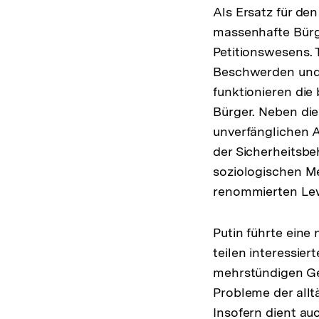
Als Ersatz für d
massenhafte Bürge
Petitionswesens. T
Beschwerden und 
funktionieren die
Bürger. Neben die
unverfänglichen A
der Sicherheitsbe
soziologischen M
renommierten Lew
Putin führte eine
teilen interessier
mehrstündigen Ge
Probleme der allt
Insofern dient a