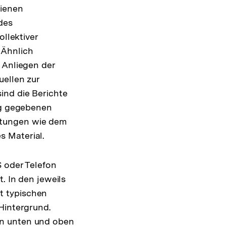
dienen
des
ollektiver
 Ähnlich
 Anliegen der
uellen zur
ind die Berichte
rag gegebenen
htungen wie dem
s Material.
S oder Telefon
. In den jeweils
t typischen
Hintergrund.
en unten und oben