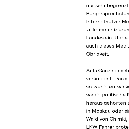
nur sehr begrenzt
Bürgersprechstund
Internetnutzer Me
zu kommunizieren.
Landes ein. Ungea
auch dieses Mediu
Obrigkeit.
Aufs Ganze gesehe
verkoppelt. Das s
so wenig entwicke
wenig politische 
heraus gehörten e
in Moskau oder e
Wald von Chimki, 
LKW Fahrer protes