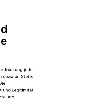
nd
ie
terdrückung jeder
n sozialen Stütze
Die
t und Legitimität
bote und