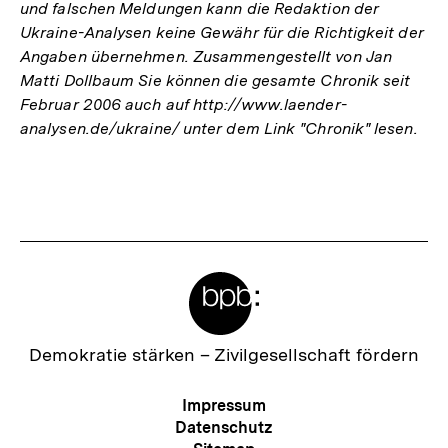
und falschen Meldungen kann die Redaktion der
Ukraine-Analysen keine Gewähr für die Richtigkeit der
Angaben übernehmen.
Zusammengestellt von Jan
Matti Dollbaum
Sie können die gesamte Chronik seit
Februar 2006 auch auf http://www.laender-
analysen.de/ukraine/ unter dem Link "Chronik" lesen.
Fussnoten
Meta-
Links
Zur
Demokratie stärken –
Zivilgesellschaft fördern
Startseite
der
Meta-
Impressum
bpb
Navigation
Datenschutz