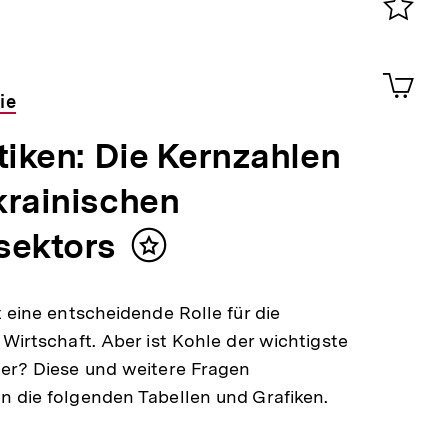
Merklist
ansehen
0
Artik
im
ie
Shop-
Warenko
tiken: Die Kernzahlen
ansehen
krainischen
sektors
Inhalt
merken
t eine entscheidende Rolle für die
 Wirtschaft. Aber ist Kohle der wichtigste
er? Diese und weitere Fragen
 die folgenden Tabellen und Grafiken.