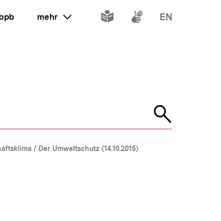
Inhalte
Inhalte
Inhalte
 bpb
mehr
ein oder ausklappen
in
in
in
leichter
Gebärdenspr
Englisch
Sprache
Suche
öffnen
äftsklima / Der Umweltschutz (14.10.2015)