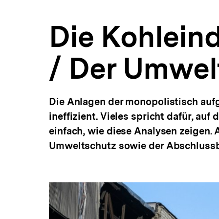
Ukraine-
a
Analysen
t
|
Die Kohleind
i
bpb.de
o
n
/ Der Umwel
Die Anlagen der monopolistisch aufg
ineffizient. Vieles spricht dafür, auf
einfach, wie diese Analysen zeigen.
Umweltschutz sowie der Abschlussbe