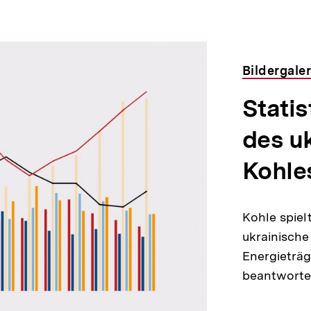
Bildergaler
Statis
des u
Kohle
Kohle spiel
ukrainische
Energieträg
beantworten