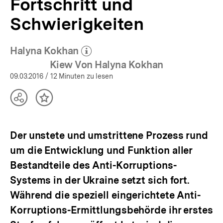
Fortschritt und
Analysen
|
Schwierigkeiten
bpb.de
Halyna Kokhan
(Mehr zum Autor)
öffnen
Kiew Von Halyna Kokhan
09.03.2016
/ 12 Minuten zu lesen
Teilen
Inhalt
Optionen
merken
anzeigen
Der unstete und umstrittene Prozess rund
um die Entwicklung und Funktion aller
Bestandteile des Anti-Korruptions-
Systems in der Ukraine setzt sich fort.
Während die speziell eingerichtete Anti-
Korruptions-Ermittlungsbehörde ihr erstes