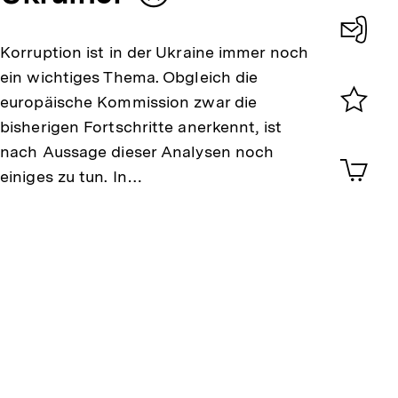
merken
Korruption ist in der Ukraine immer noch
Konta
ein wichtiges Thema. Obgleich die
0
europäische Kommission zwar die
bisherigen Fortschritte anerkennt, ist
Merklist
ansehen
nach Aussage dieser Analysen noch
0
Artik
im
einiges zu tun. In…
Shop-
Warenko
ansehen