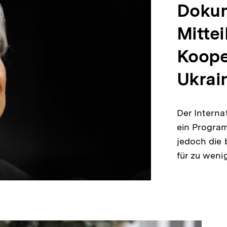
Dokum
Mitte
Koope
Ukrai
Der Interna
ein Program
jedoch die
für zu wen