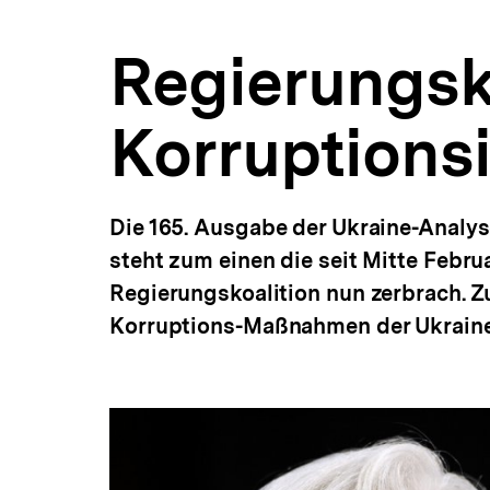
a
t
Regierungskr
i
o
n
Korruptionsi
Die 165. Ausgabe der Ukraine-Analys
steht zum einen die seit Mitte Febr
Regierungskoalition nun zerbrach. 
Korruptions-Maßnahmen der Ukraine