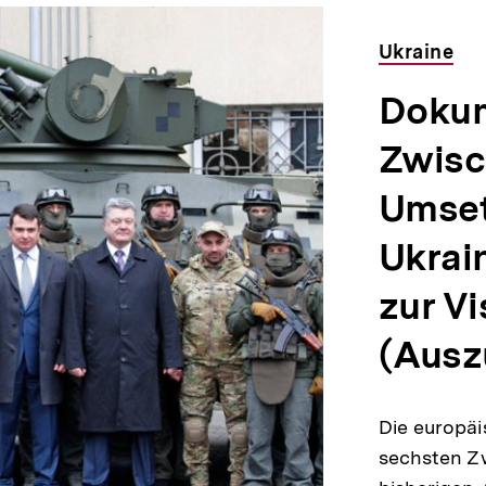
Ukraine
Dokum
Zwisc
Umset
Ukrai
zur Vi
(Auszü
Die europäi
sechsten Zw